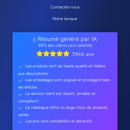
Contactez-nous
Notre lexique
Résumé généré par IA
96% des clients sont satisfaits
3966 avis
Les produits sont de haute qualité et fidèles
aux descriptions.
Les emballages sont soignés et protègent bien
les articles.
Le service client est réactif, aimable et
compétent.
Le catalogue offre un large choix de produits
variés.
Les prix sont compétitifs et attractifs.