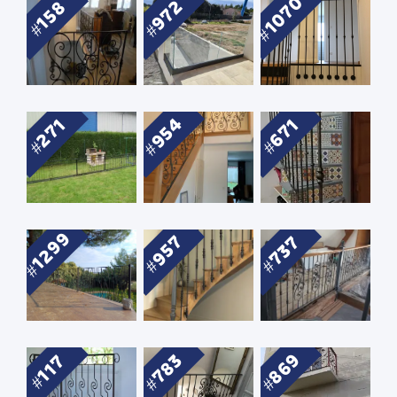
1070
972
158
954
271
671
1299
957
737
869
783
117