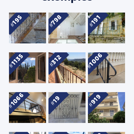
798
195
191
1006
1135
312
1066
919
19