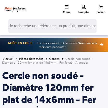
Menu
Compte
Panier
AOÛT EN FOLIE
: des prix cassés tout le mois d'Août sur nos
meilleurs produits !
Accueil
Pièces détachées
Cercles
Cercle non soudé -
Diamètre 120mm fer plat de 14x6mm - Fer forgé - À souder
Cercle non soudé -
Diamètre 120mm fer
plat de 14x6mm - Fer