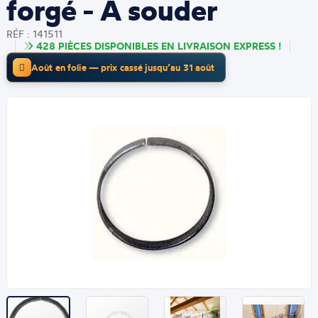
forgé - À souder
RÉF : 141511
428 PIÈCES DISPONIBLES EN LIVRAISON EXPRESS !
Août en folie — prix cassé jusqu’au 31 août