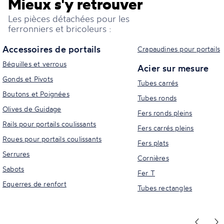
Mieux s'y retrouver
Les pièces détachées pour les
ferronniers et bricoleurs :
Accessoires de portails
Crapaudines pour portails
Béquilles et verrous
Acier sur mesure
Gonds et Pivots
Tubes carrés
Boutons et Poignées
Tubes ronds
Olives de Guidage
Fers ronds pleins
Rails pour portails coulissants
Fers carrés pleins
Roues pour portails coulissants
Fers plats
Serrures
Cornières
Sabots
Fer T
Equerres de renfort
Tubes rectangles