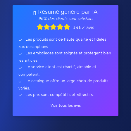
Résumé généré par IA
96% des clients sont satisfaits
3962 avis
Les produits sont de haute qualité et fidèles
aux descriptions.
Les emballages sont soignés et protègent bien
les articles.
Le service client est réactif, aimable et
compétent.
Le catalogue offre un large choix de produits
variés.
Les prix sont compétitifs et attractifs.
Voir tous les avis