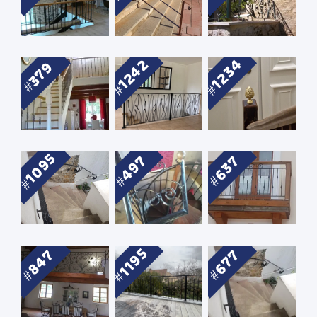
1242
1234
379
1095
497
637
1195
847
677