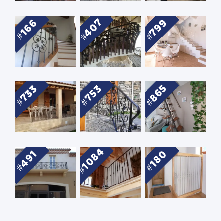
407
799
166
865
733
753
1084
491
180