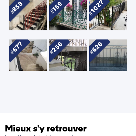
1027
858
159
258
628
677
Mieux s'y retrouver