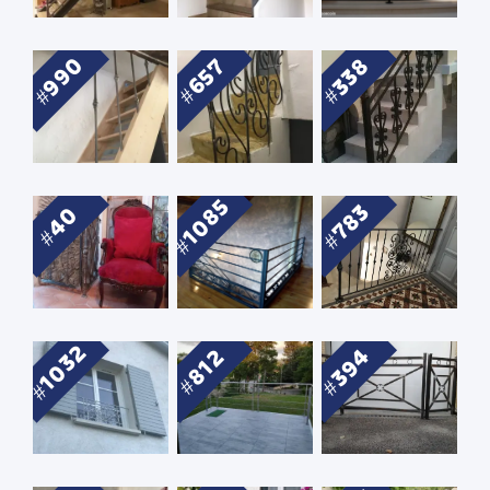
990
338
657
1085
783
40
1032
394
812