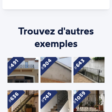
Trouvez d'autres
exemples
904
643
491
1059
636
745