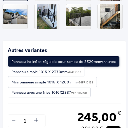
Autres variantes
Panneau incliné et réglable pour rampe de 2320mm
#64ARP10B
Panneau simple 1016 X 2370mm
#64FR10B
Mini panneau simple 1016 X 1200 mm
#64FR1012B
Panneau avec une frise 1016X2387
#64FRC10B
245,00
€