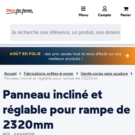
Menu
Compte
Panier
AOÛT EN FOLIE
: des prix cassés tout le mois d'Août sur nos
meilleurs produits !
Accueil
Fabrications prêtes-à-poser
Garde-corps sans soudure
Panneau incliné et réglable pour rampe de 2320mm
Panneau incliné et
réglable pour rampe de
2320mm
RÉF : 64ARP10B