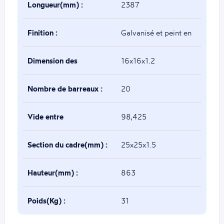
Longueur(mm) :
2387
Finition :
Galvanisé et peint en
noir
Dimension des
16x16x1.2
traverses(mm) :
Nombre de barreaux :
20
Vide entre
98,425
barreaux(mm) :
Section du cadre(mm) :
25x25x1.5
Hauteur(mm) :
863
Poids(Kg) :
31