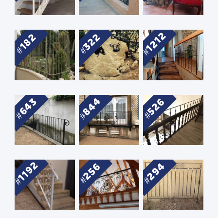
1212
322
182
844
643
526
1192
294
256