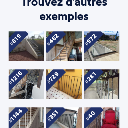
Trouvez d'autres
exemples
462
972
819
1216
729
281
1144
351
40