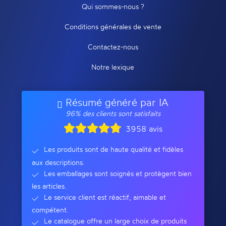
Qui sommes-nous ?
Conditions générales de vente
Contactez-nous
Notre lexique
Résumé généré par IA
96% des clients sont satisfaits
3958 avis
Les produits sont de haute qualité et fidèles
aux descriptions.
Les emballages sont soignés et protègent bien
les articles.
Le service client est réactif, aimable et
compétent.
Le catalogue offre un large choix de produits