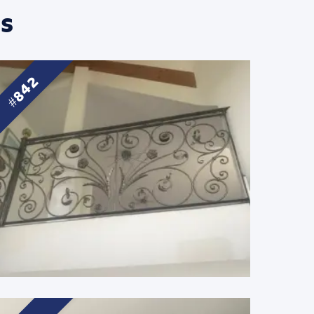
s
842