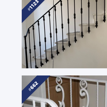
1123
662