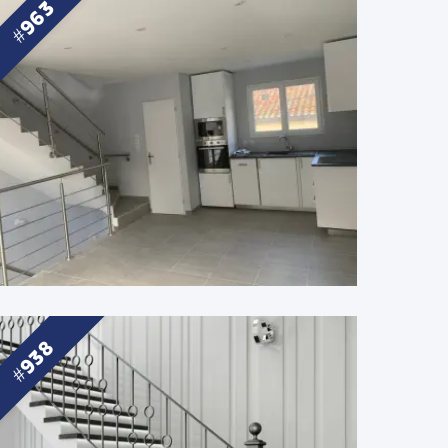
963
938