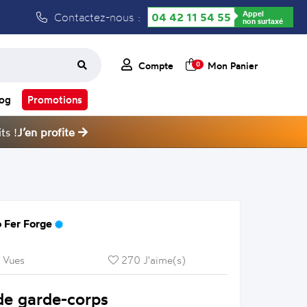
Appel
Contactez-nous :
04 42 11 54 55
non surtaxé
Compte
Mon Panier
0
log
Promotions
ts !
J’en profite
 Fer Forge
 Vues
270 J'aime(s)
de garde-corps