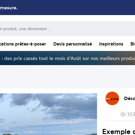
 mesure.
cations prêtes-à-poser
Devis personnalisé
Inspirations
B
: des prix cassés tout le mois d'Août sur nos meilleurs produi
Déco
353
Exemple 