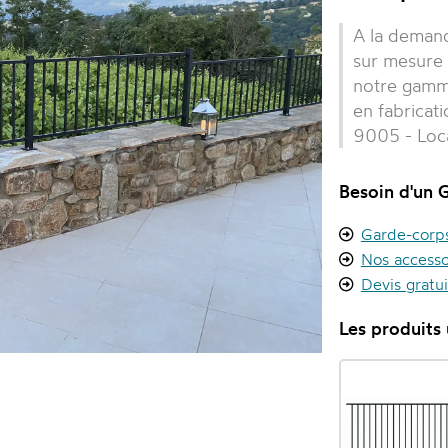
A la demand
sur mesure 
notre gamm
en fabricat
9005 - Loca
Besoin d'un 
Garde-corps 
Nos accesso
Devis gratu
Les produits u