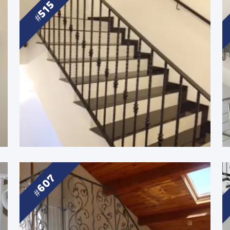
515
607