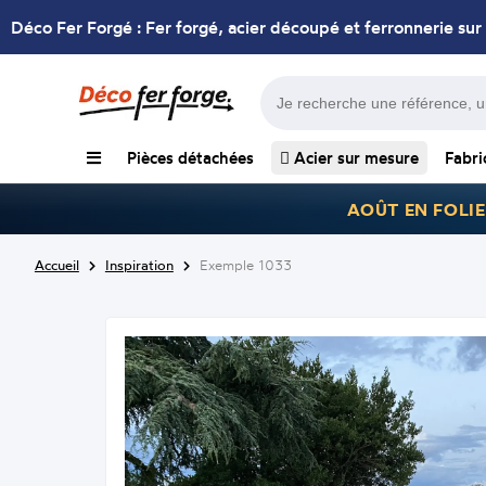
Déco Fer Forgé : Fer forgé, acier découpé et ferronnerie sur
Pièces détachées
Acier sur mesure
Fabri
AOÛT EN FOLIE
Accueil
Inspiration
Exemple 1033