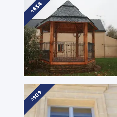
634
109