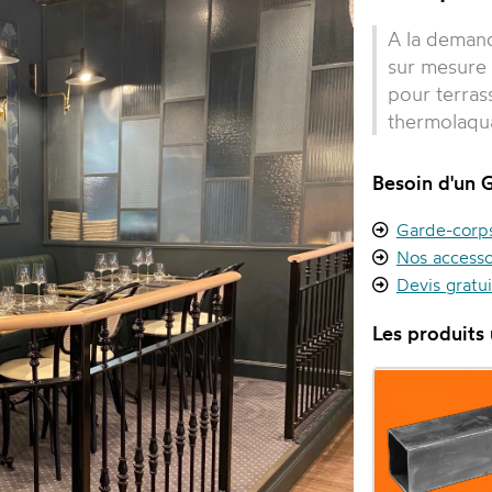
A la demand
sur mesure 
pour terras
thermolaqua
Besoin d'un 
Garde-corps 
Nos accesso
Devis gratu
Les produits u