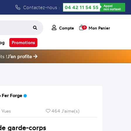
Appel
Contactez-nous :
04 42 11 54 55
non surtaxé
Compte
Mon Panier
0
log
Promotions
ts !
J’en profite
 Fer Forge
 Vues
464 J'aime(s)
de garde-corps