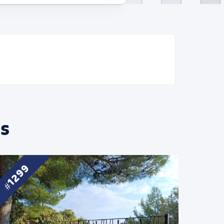
s
1299