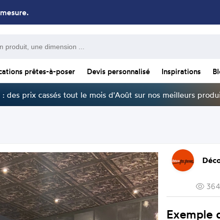
 mesure.
cations prêtes-à-poser
Devis personnalisé
Inspirations
B
: des prix cassés tout le mois d'Août sur nos meilleurs produi
Déco
364
Exemple 