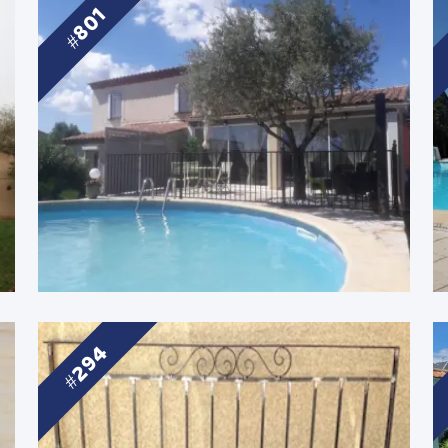
801
294