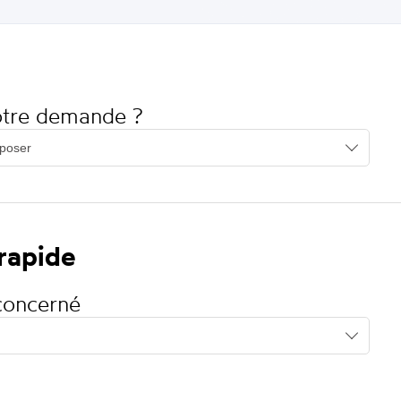
votre demande ?
 rapide
concerné