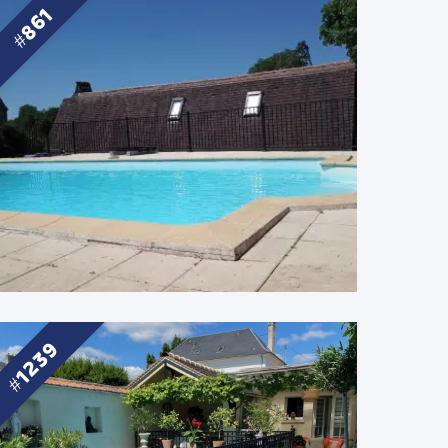
861
1239