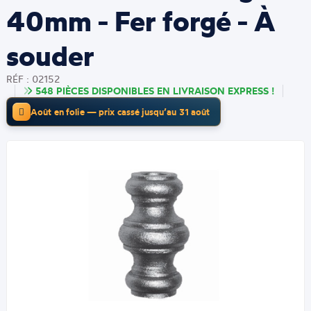
40mm - Fer forgé - À
souder
RÉF : 02152
548 PIÈCES DISPONIBLES EN LIVRAISON EXPRESS !
Août en folie — prix cassé jusqu’au 31 août