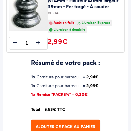
Ø14mm - Hauteur 40mm largeur
39mm - Fer forgé - À souder
#02142
Août en folie
Livraison Express
Livraison à domicile
2,99€
Résumé de votre pack :
1x
Garniture pour barreau... =
2,94€
1x
Garniture pour barreau... =
2,99€
1x Remise "PACK5%" =
0,30€
Total =
5,63€ TTC
AJOUTER CE PACK AU PANIER