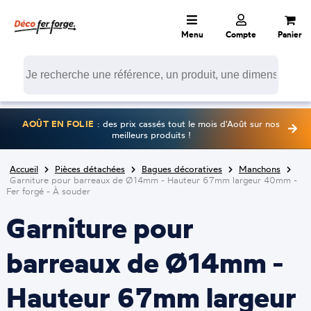
Menu
Compte
Panier
AOÛT EN FOLIE
: des prix cassés tout le mois d'Août sur nos
meilleurs produits !
Accueil
Pièces détachées
Bagues décoratives
Manchons
Garniture pour barreaux de Ø14mm - Hauteur 67mm largeur 40mm -
Fer forgé - À souder
Garniture pour
barreaux de Ø14mm -
Hauteur 67mm largeur