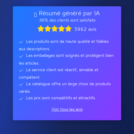
Résumé généré par IA
96% des clients sont satisfaits
3962 avis
Les produits sont de haute qualité et fidèles
aux descriptions.
Les emballages sont soignés et protègent bien
les articles.
Le service client est réactif, aimable et
compétent.
Le catalogue offre un large choix de produits
variés.
Les prix sont compétitifs et attractifs.
Voir tous les avis