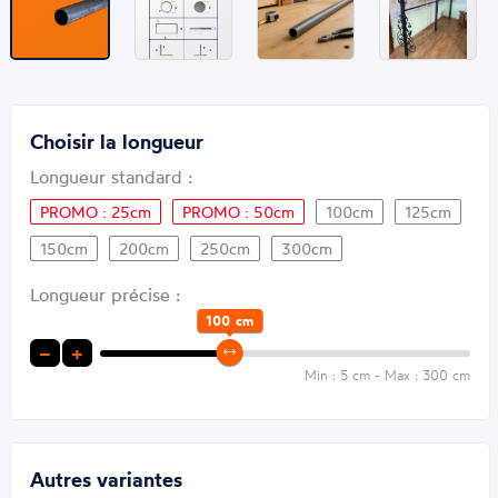
Choisir la longueur
Longueur standard :
PROMO : 25cm
PROMO : 50cm
100cm
125cm
150cm
200cm
250cm
300cm
Longueur précise :
100
cm
−
+
Min : 5 cm - Max : 300 cm
Autres variantes