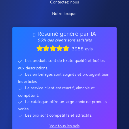
Contactez-nous
Notre lexique
Résumé généré par IA
96% des clients sont satisfaits
3958 avis
Les produits sont de haute qualité et fidèles
aux descriptions.
Les emballages sont soignés et protègent bien
les articles.
Le service client est réactif, aimable et
compétent.
Le catalogue offre un large choix de produits
variés.
Les prix sont compétitifs et attractifs.
Voir tous les avis