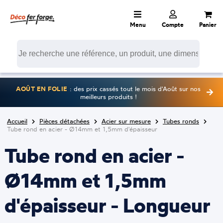
Menu
Compte
Panier
AOÛT EN FOLIE
: des prix cassés tout le mois d'Août sur nos
meilleurs produits !
Accueil
Pièces détachées
Acier sur mesure
Tubes ronds
Tube rond en acier - Ø14mm et 1,5mm d'épaisseur
Tube rond en acier -
Ø14mm et 1,5mm
d'épaisseur - Longueur