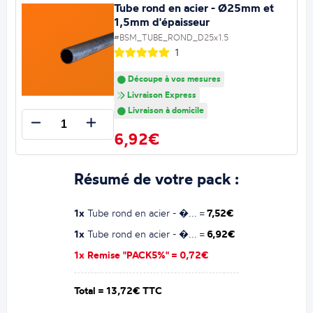
Tube rond en acier - Ø25mm et
1,5mm d'épaisseur
#BSM_TUBE_ROND_D25x1.5
1
Découpe à vos mesures
Livraison Express
Livraison à domicile
6,92€
Résumé de votre pack :
1x
Tube rond en acier - �... =
7,52€
1x
Tube rond en acier - �... =
6,92€
1x Remise "PACK5%" =
0,72€
Total =
13,72€ TTC