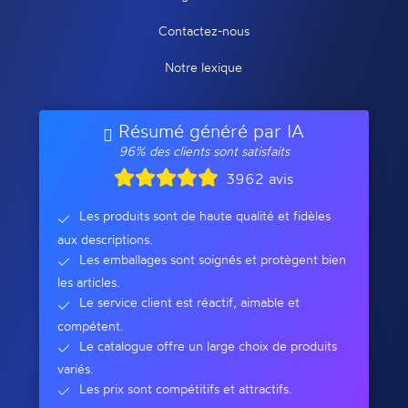
Contactez-nous
Notre lexique
Résumé généré par IA
96% des clients sont satisfaits
3962 avis
Les produits sont de haute qualité et fidèles
aux descriptions.
Les emballages sont soignés et protègent bien
les articles.
Le service client est réactif, aimable et
compétent.
Le catalogue offre un large choix de produits
variés.
Les prix sont compétitifs et attractifs.