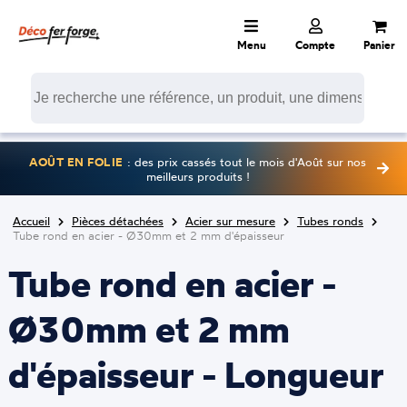
Menu
Compte
Panier
AOÛT EN FOLIE
: des prix cassés tout le mois d'Août sur nos
meilleurs produits !
Accueil
Pièces détachées
Acier sur mesure
Tubes ronds
Tube rond en acier - Ø30mm et 2 mm d'épaisseur
Tube rond en acier -
Ø30mm et 2 mm
d'épaisseur - Longueur