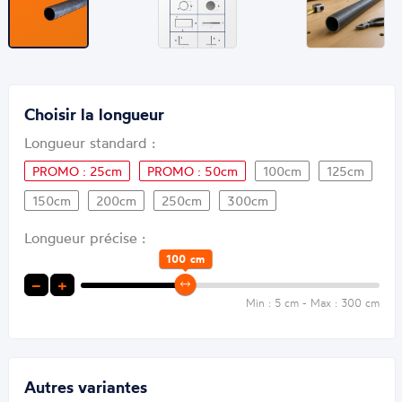
Choisir la longueur
Longueur standard :
PROMO : 25cm
PROMO : 50cm
100cm
125cm
150cm
200cm
250cm
300cm
Longueur précise :
100
cm
−
+
Min : 5 cm - Max : 300 cm
Autres variantes