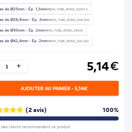
es de Ø25mm - Ép. 1,5mm
#BSM_TUBE_ROND_D25X1.5
es de Ø26,9mm - Ép. 2mm
#BSM_TUBE_ROND_D26.9X2
es de Ø30mm - Ép. 2mm
#BSM_TUBE_ROND_D30X2
es de Ø42,4mm - Ép. 2mm
#BSM_TUBE_ROND_D42.4X2
5,14
€
AJOUTER AU PANIER - 5,14€
(2 avis)
100%
des clients recommandent ce produit.