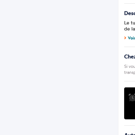
Desc
Le t
de la
Voi
Che
Si vo
trans