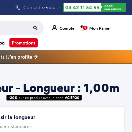
Appel
Contactez-nous :
04 42 11 54 55
non surtaxé
Compte
Mon Panier
0
log
Promotions
ts !
J’en profite
ur - Longueur : 1,00m
-20%
sur ce produit avec le code
ACIER20
sir la longueur
ueur standard :