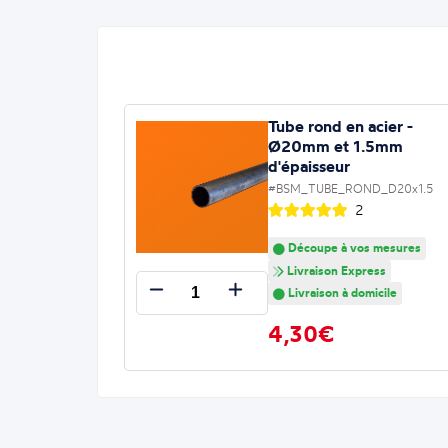
Tube rond en acier -
Ø20mm et 1.5mm
d'épaisseur
#BSM_TUBE_ROND_D20x1.5
2
Découpe à vos mesures
Livraison Express
Livraison à domicile
4,30€