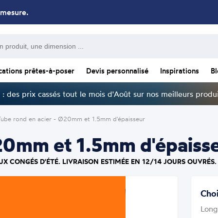
 mesure.
cations prêtes-à-poser
Devis personnalisé
Inspirations
B
: des prix cassés tout le mois d'Août sur nos meilleurs produi
Tube rond en acier - Ø20mm et 1.5mm d'épaisseur
Ø20mm et 1.5mm d'épaisse
UX CONGÉS D'ÉTÉ. LIVRAISON ESTIMÉE EN 12/14 JOURS OUVRÉS.
Choi
Long