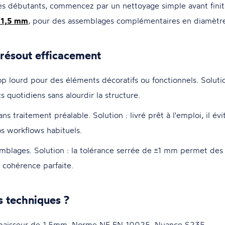
s débutants, commencez par un nettoyage simple avant finit
 1,5 mm
, pour des assemblages complémentaires en diamètre
 résout efficacement
op lourd pour des éléments décoratifs ou fonctionnels. Solut
 quotidiens sans alourdir la structure.
sans traitement préalable. Solution : livré prêt à l'emploi, il é
os workflows habituels.
blages. Solution : la tolérance serrée de ±1 mm permet des 
cohérence parfaite.
s techniques ?
paisseur de 1.5mm. Norme NF EN 10025. Nuance S235.