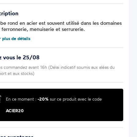
ription
ube rond en acier est souvent utilisé dans les domaines
 ferronnerie, menuiserie et serrurerie.
r plus de détails
z vous le 25/08
us commandez avant 16h (Délai indicatif soumis aux aléas du
port et aux stocks)
En ce moment :
-20%
sur ce produit avec le code
ACIER20