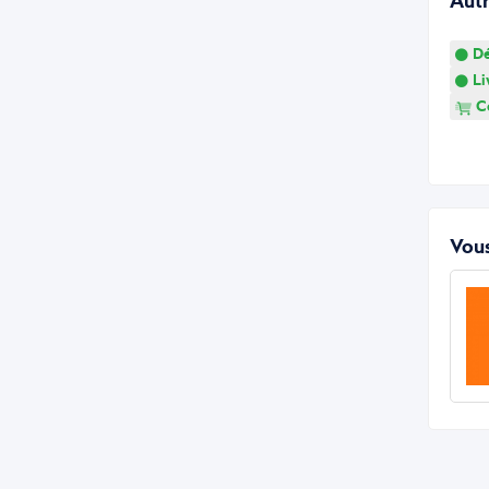
Aut
Dé
Li
Co
Vous