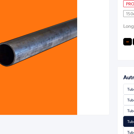
PRO
150
Long
−
Autr
Tub
Tub
Tub
Tub
Tub