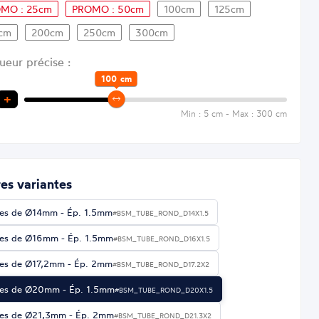
MO : 25cm
PROMO : 50cm
100cm
125cm
cm
200cm
250cm
300cm
ueur précise :
100
cm
+
Min : 5 cm - Max : 300 cm
es variantes
es de Ø14mm - Ép. 1.5mm
#BSM_TUBE_ROND_D14X1.5
es de Ø16mm - Ép. 1.5mm
#BSM_TUBE_ROND_D16X1.5
es de Ø17,2mm - Ép. 2mm
#BSM_TUBE_ROND_D17.2X2
es de Ø20mm - Ép. 1.5mm
#BSM_TUBE_ROND_D20X1.5
es de Ø21,3mm - Ép. 2mm
#BSM_TUBE_ROND_D21.3X2