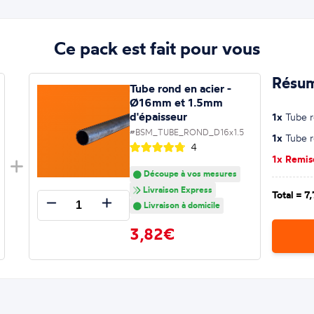
Ce pack est fait pour vous
Résum
Tube rond en acier -
Ø16mm et 1.5mm
d'épaisseur
1x
Tube r
#BSM_TUBE_ROND_D16x1.5
1x
Tube r
4
1x Remi
Découpe à vos mesures
Livraison Express
Total =
7
Livraison à domicile
3,82€