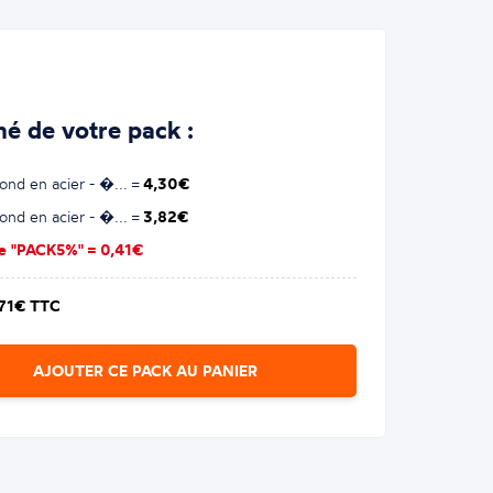
é de votre pack :
ond en acier - �... =
4,30€
ond en acier - �... =
3,82€
se "PACK5%" =
0,41€
,71€ TTC
AJOUTER CE PACK AU PANIER