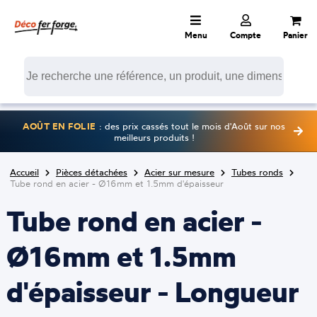
Menu
Compte
Panier
AOÛT EN FOLIE
: des prix cassés tout le mois d'Août sur nos
meilleurs produits !
Accueil
Pièces détachées
Acier sur mesure
Tubes ronds
Tube rond en acier - Ø16mm et 1.5mm d'épaisseur
Tube rond en acier -
Ø16mm et 1.5mm
d'épaisseur - Longueur