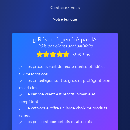
Contactez-nous
Notre lexique
Résumé généré par IA
96% des clients sont satisfaits
3962 avis
Les produits sont de haute qualité et fidèles
aux descriptions.
Les emballages sont soignés et protègent bien
les articles.
Le service client est réactif, aimable et
compétent.
Le catalogue offre un large choix de produits
variés.
Les prix sont compétitifs et attractifs.