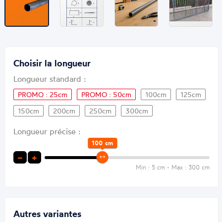
Choisir la longueur
Longueur standard :
PROMO : 25cm
PROMO : 50cm
100cm
125cm
150cm
200cm
250cm
300cm
Longueur précise :
100
cm
−
+
Min : 5 cm - Max : 300 cm
Autres variantes