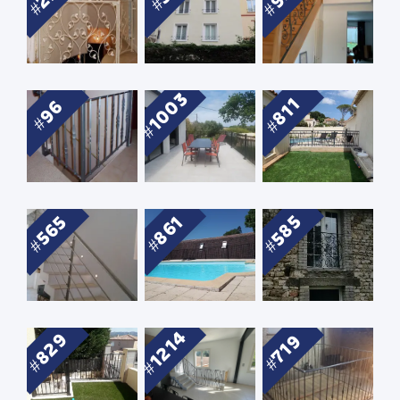
1003
811
96
585
565
861
1214
829
719