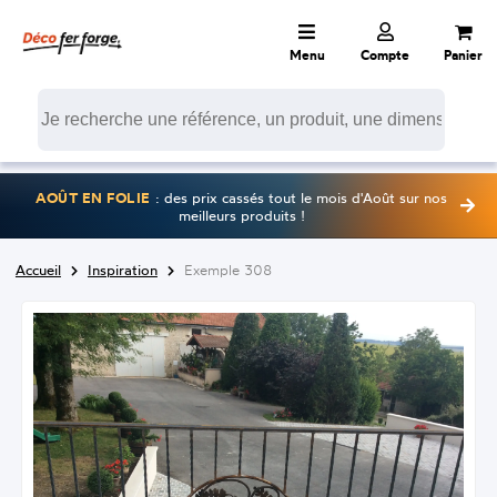
Menu
Compte
Panier
AOÛT EN FOLIE
: des prix cassés tout le mois d'Août sur nos
meilleurs produits !
Accueil
Inspiration
Exemple 308