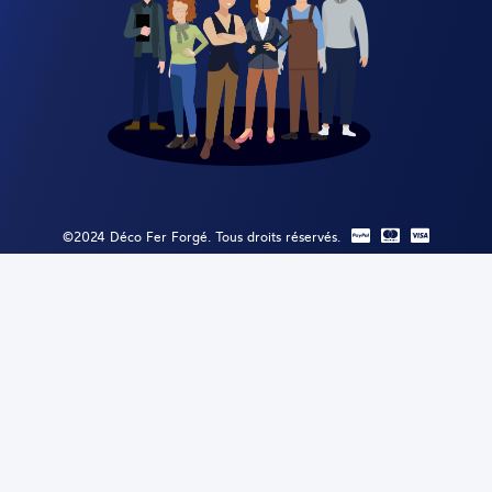
©2024 Déco Fer Forgé. Tous droits réservés.