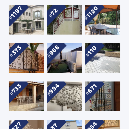
1120
1197
72
968
373
110
994
733
671
954
227
37