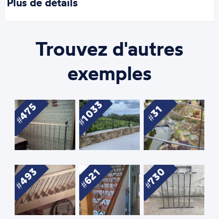
Plus de détails
Trouvez d'autres
exemples
1033
475
31
493
730
621