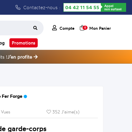
Appel
Contactez-nous :
04 42 11 54 55
non surtaxé
Compte
Mon Panier
0
log
Promotions
ts !
J’en profite
 Fer Forge
 Vues
352 J'aime(s)
de garde-corps