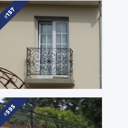
157
595