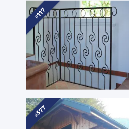
117
577