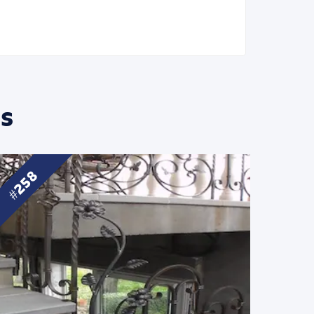
s
258