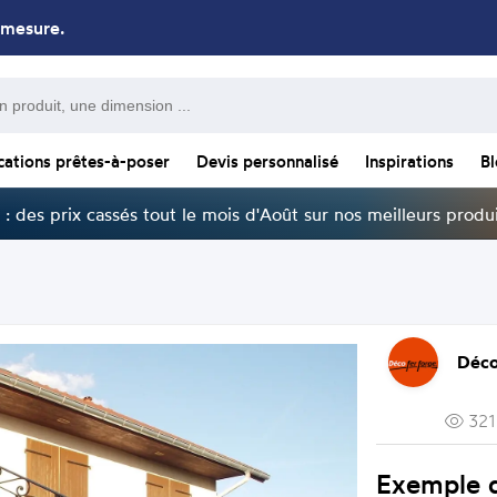
 mesure.
cations prêtes-à-poser
Devis personnalisé
Inspirations
B
: des prix cassés tout le mois d'Août sur nos meilleurs produi
Déco
321
Exemple 