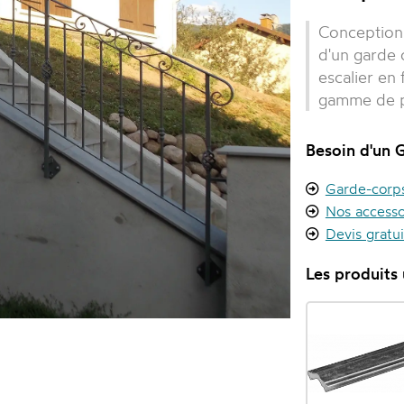
Conception 
d'un garde 
escalier en 
gamme de pi
Besoin d'un 
Garde-corps 
Nos accesso
Devis gratu
Les produits u