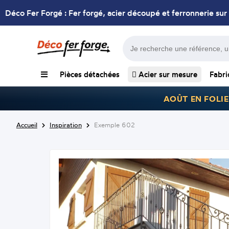
Déco Fer Forgé : Fer forgé, acier découpé et ferronnerie sur
Pièces détachées
Acier sur mesure
Fabri
AOÛT EN FOLIE
Accueil
Inspiration
Exemple 602