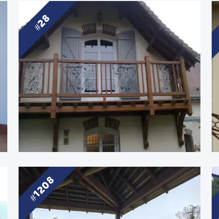
28
1208