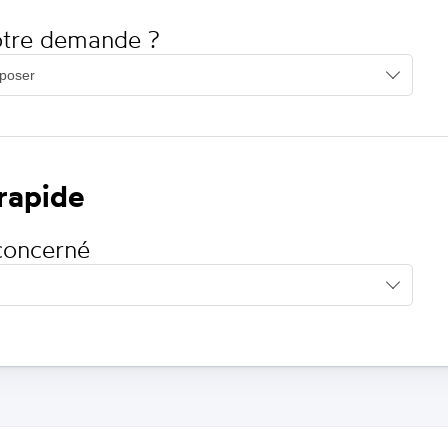
votre demande ?
 rapide
concerné