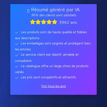
Résumé généré par IA
96% des clients sont satisfaits
3962 avis
Les produits sont de haute qualité et fidèles
aux descriptions.
Les emballages sont soignés et protègent bien
les articles.
Le service client est réactif, aimable et
compétent.
Le catalogue offre un large choix de produits
variés.
Les prix sont compétitifs et attractifs.
Voir tous les avis