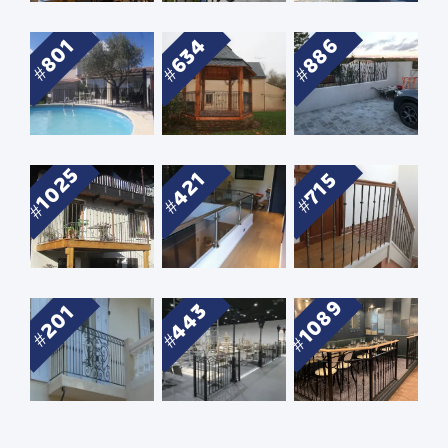
634
886
801
1025
421
715
1089
443
201