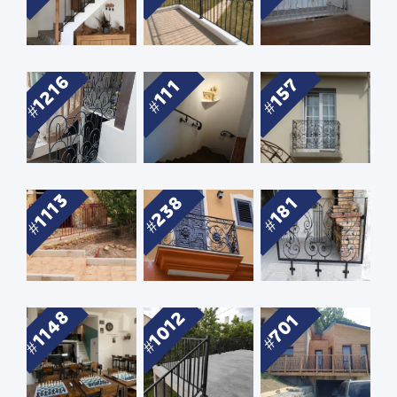
1216
157
111
1113
238
181
1148
1012
701