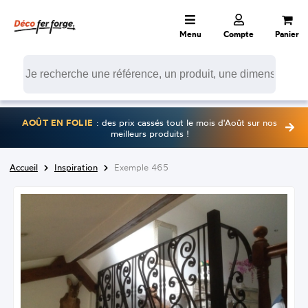
Menu
Compte
Panier
AOÛT EN FOLIE
: des prix cassés tout le mois d'Août sur nos
meilleurs produits !
Accueil
Inspiration
Exemple 465