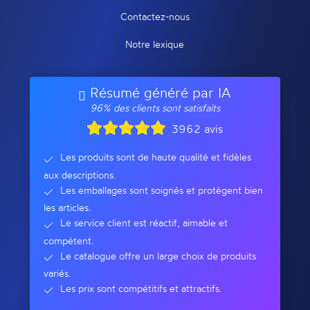
Contactez-nous
Notre lexique
Résumé généré par IA
96% des clients sont satisfaits
3962 avis
Les produits sont de haute qualité et fidèles
aux descriptions.
Les emballages sont soignés et protègent bien
les articles.
Le service client est réactif, aimable et
compétent.
Le catalogue offre un large choix de produits
variés.
Les prix sont compétitifs et attractifs.