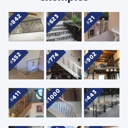
842
623
21
902
552
774
1000
443
411