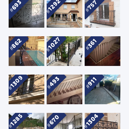
1292
693
757
1027
862
361
1309
493
911
1304
1285
670