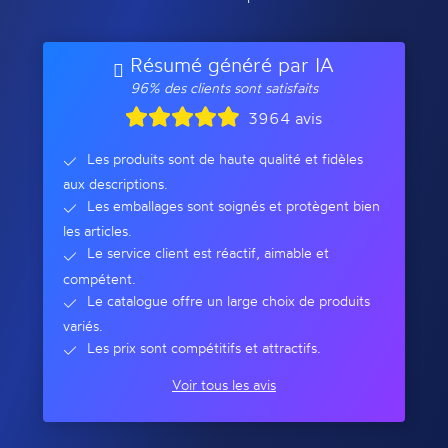
Résumé généré par IA
96% des clients sont satisfaits
3964 avis
Les produits sont de haute qualité et fidèles
aux descriptions.
Les emballages sont soignés et protègent bien
les articles.
Le service client est réactif, aimable et
compétent.
Le catalogue offre un large choix de produits
variés.
Les prix sont compétitifs et attractifs.
Voir tous les avis