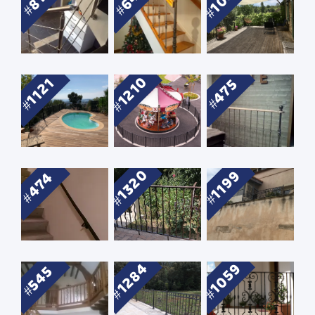
1210
1121
475
1320
1199
474
1284
1059
545