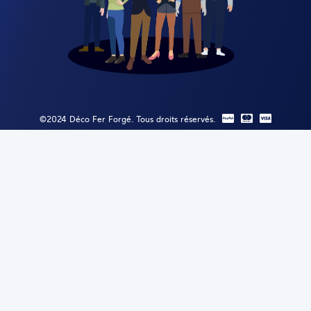
©2024 Déco Fer Forgé. Tous droits réservés.