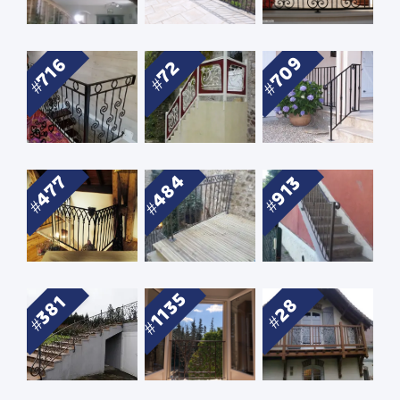
709
716
72
484
477
913
1135
381
28