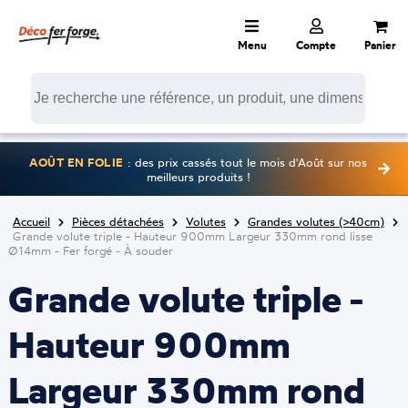
Menu
Compte
Panier
AOÛT EN FOLIE
: des prix cassés tout le mois d'Août sur nos
meilleurs produits !
Accueil
Pièces détachées
Volutes
Grandes volutes (>40cm)
Grande volute triple - Hauteur 900mm Largeur 330mm rond lisse
Ø14mm - Fer forgé - À souder
Grande volute triple -
Hauteur 900mm
Largeur 330mm rond