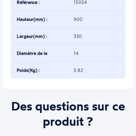
Référence :
15054
Hauteur(mm) :
900
Largeur(mm) :
330
Diamètre de la
14
base(mm) :
Poids(Kg) :
5.82
Des questions sur ce
produit ?