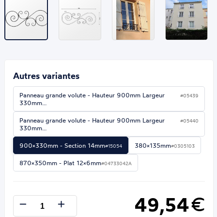
Autres variantes
Panneau grande volute - Hauteur 900mm Largeur
#05439
330mm…
Panneau grande volute - Hauteur 900mm Largeur
#05440
330mm…
900×330mm - Section 14mm
380×135mm
#15054
#0305103
870×350mm - Plat 12×6mm
#04733042A
49,54
€