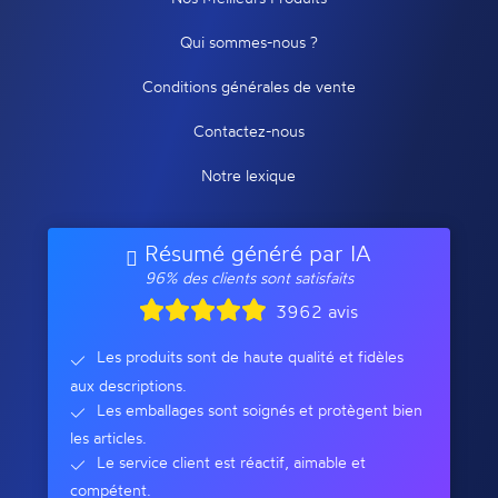
Qui sommes-nous ?
Conditions générales de vente
Contactez-nous
Notre lexique
Résumé généré par IA
96% des clients sont satisfaits
3962 avis
Les produits sont de haute qualité et fidèles
aux descriptions.
Les emballages sont soignés et protègent bien
les articles.
Le service client est réactif, aimable et
compétent.