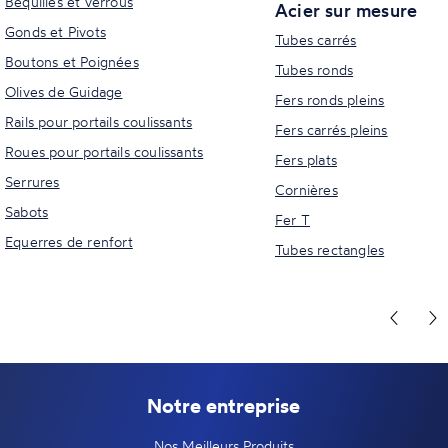
Béquilles et verrous
Acier sur mesure
Gonds et Pivots
Tubes carrés
Boutons et Poignées
Tubes ronds
Olives de Guidage
Fers ronds pleins
Rails pour portails coulissants
Fers carrés pleins
Roues pour portails coulissants
Fers plats
Serrures
Cornières
Sabots
Fer T
Equerres de renfort
Tubes rectangles
Notre entreprise
Nos Meilleurs Produits