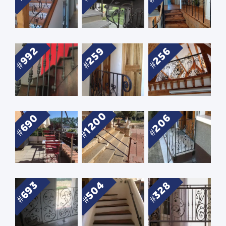
992
259
256
1200
206
690
504
328
693