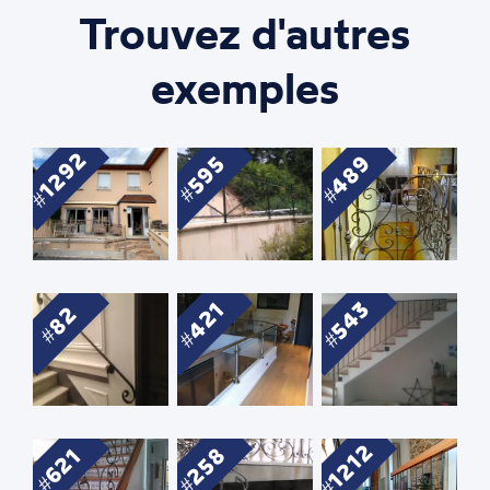
Trouvez d'autres
exemples
1292
489
595
543
421
82
1212
258
621