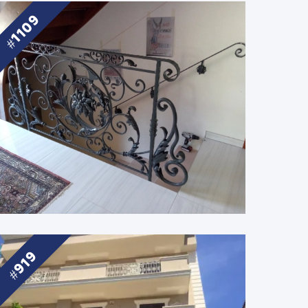
1109
919