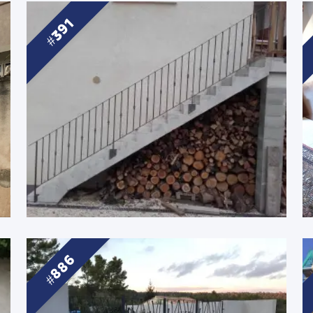
391
886