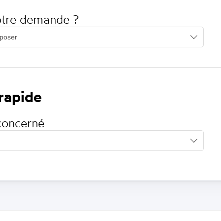
votre demande ?
 rapide
concerné