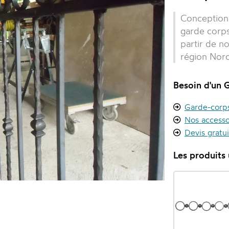
Conception 
garde corps 
partir de n
région Nor
Besoin d'un 
Garde-corps 
Nos accesso
Devis gratu
Les produits u