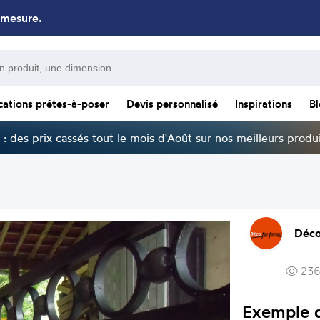
 mesure.
cations prêtes-à-poser
Devis personnalisé
Inspirations
B
: des prix cassés tout le mois d'Août sur nos meilleurs produi
Déco
236
Exemple 