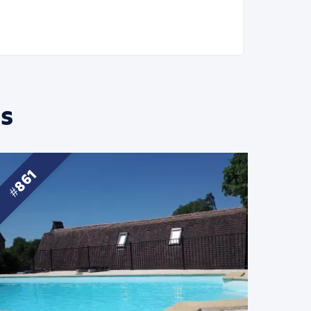
s
861