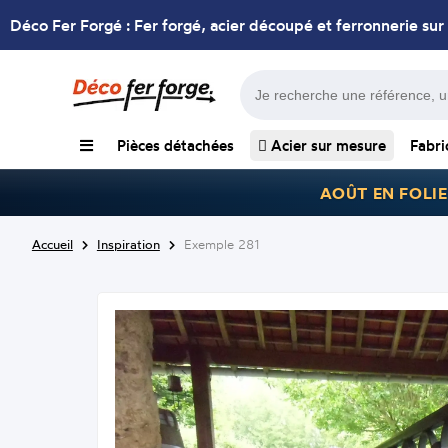
Déco Fer Forgé : Fer forgé, acier découpé et ferronnerie sur
Pièces détachées
Acier sur mesure
Fabri
AOÛT EN FOLIE
Accueil
Inspiration
Exemple 281