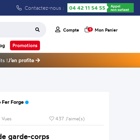
Appel
Contactez-nous :
04 42 11 54 55
non surtaxé
Compte
Mon Panier
0
log
Promotions
ts !
J’en profite
 Fer Forge
 Vues
437 J'aime(s)
de garde-corps