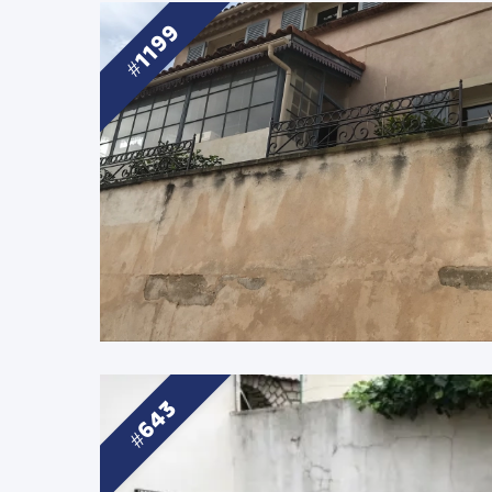
1199
643