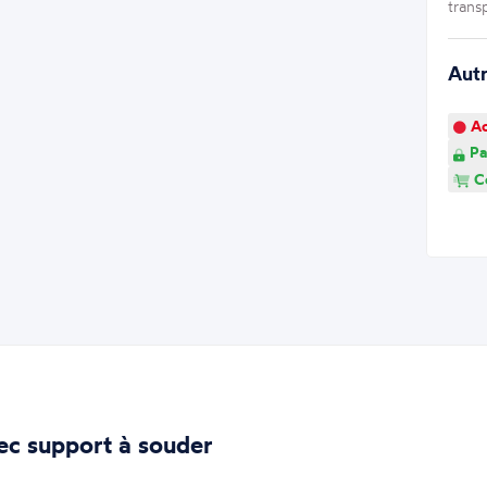
trans
Aut
Ao
Pa
Co
ec support à souder