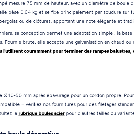
mpé mesure 75 mm de hauteur, avec un diamètre de boule 
e, elle pèse 0,64 kg et se fixe principalement par soudure sur 
ergolas ou de clôtures, apportant une note élégante et tradit
onniers, sa conception permet une adaptation simple : la base
ois. Fournie brute, elle accepte une galvanisation en chaud ou
ns l'utilisent couramment pour terminer des rampes balustres, 
ube Ø40-50 mm après ébavurage pour un cordon propre. Pour u
patible – vérifiez nos fournitures pour des filetages standar
sultez la
rubrique boules acier
pour d'autres tailles ou varian
te boule décorative