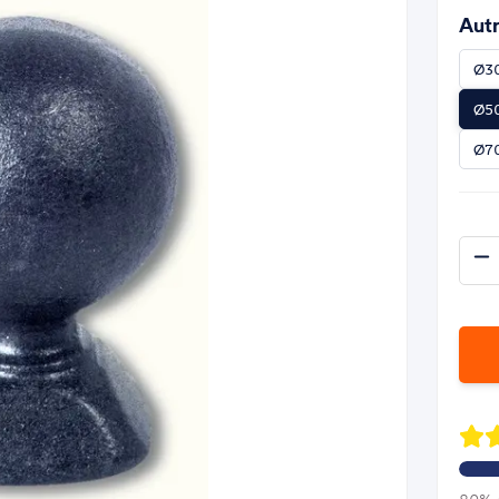
Autr
Ø30
Ø50
Ø70