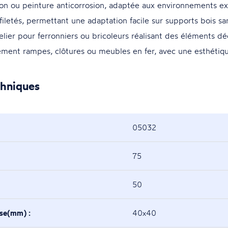
ation ou peinture anticorrosion, adaptée aux environnements e
iletés, permettant une adaptation facile sur supports bois sa
ier pour ferronniers ou bricoleurs réalisant des éléments déc
ement rampes, clôtures ou meubles en fer, avec une esthétiqu
chniques
05032
75
50
ase(mm) :
40x40