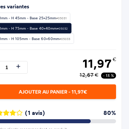
es variantes
mm - H 45mm - Base 25×25mm
#05031
mm - H 75mm - Base 40×40mm
#05032
mm - H 105mm - Base 60×60mm
#05033
11,97
€
12,67
€
- 13 %
AJOUTER AU PANIER - 11,97€
(1 avis)
80%