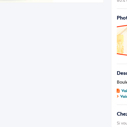
80% d
Phot
Desc
Boul
Vo
Voi
Che
Si vo