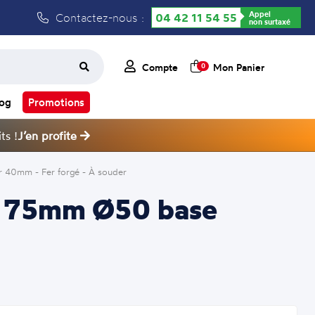
Appel
Contactez-nous :
04 42 11 54 55
non surtaxé
Compte
Mon Panier
0
log
Promotions
ts !
J’en profite
 40mm - Fer forgé - À souder
ur 75mm Ø50 base