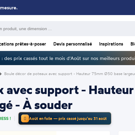
 mesure.
cations prêtes-à-poser
Devis personnalisé
Inspirations
B
: des prix cassés tout le mois d'Août sur nos meilleurs produi
Boule décor de poteaux avec support - Hauteur 75mm Ø50 base largeur
x avec support - Haute
gé - À souder
ESS !
Août en folie — prix cassé jusqu’au 31 août