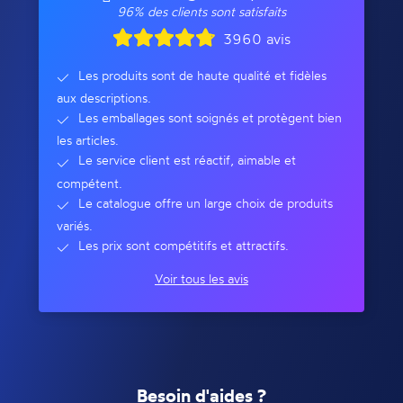
96% des clients sont satisfaits
3960 avis
Les produits sont de haute qualité et fidèles
aux descriptions.
Les emballages sont soignés et protègent bien
les articles.
Le service client est réactif, aimable et
compétent.
Le catalogue offre un large choix de produits
variés.
Les prix sont compétitifs et attractifs.
Voir tous les avis
Besoin d'aides ?