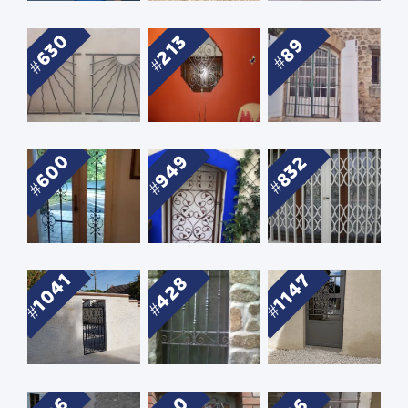
630
213
89
600
949
832
1041
1147
428