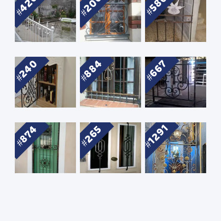
200
426
586
240
884
667
1291
874
265