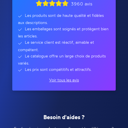
3960 avis
Les produits sont de haute qualité et fidèles
aux descriptions.
Les emballages sont soignés et protègent bien
les articles.
Le service client est réactif, aimable et
compétent.
Le catalogue offre un large choix de produits
variés.
Les prix sont compétitifs et attractifs.
Voir tous les avis
Besoin d'aides ?