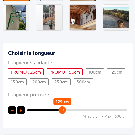
Choisir la longueur
Longueur standard :
PROMO : 25cm
PROMO : 50cm
100cm
125cm
150cm
200cm
250cm
300cm
Longueur précise :
100
cm
−
+
Min : 5 cm - Max : 300 cm