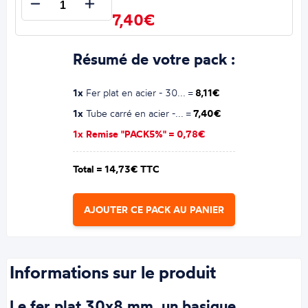
7,40€
Résumé de votre pack :
1x
Fer plat en acier - 30... =
8,11€
1x
Tube carré en acier -... =
7,40€
1x Remise "PACK5%" =
0,78€
Total =
14,73€ TTC
AJOUTER CE PACK AU PANIER
Informations sur le produit
Le fer plat 30x8 mm, un basique