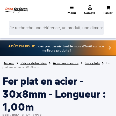
Menu
Compte
Panier
AOÛT EN FOLIE
: des prix cassés tout le mois d'Août sur nos
meilleurs produits !
Accueil
Pièces détachées
Acier sur mesure
Fers plats
Fer
plat en acier - 30x8mm
Fer plat en acier -
30x8mm - Longueur :
1,00m
RÉF : BSM_PLAT_30X8