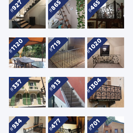
927
465
865
1020
1120
719
1304
337
913
934
477
701