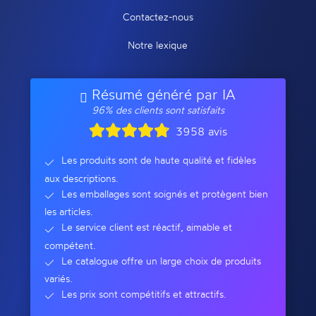
Contactez-nous
Notre lexique
Résumé généré par IA
96% des clients sont satisfaits
3958 avis
Les produits sont de haute qualité et fidèles
aux descriptions.
Les emballages sont soignés et protègent bien
les articles.
Le service client est réactif, aimable et
compétent.
Le catalogue offre un large choix de produits
variés.
Les prix sont compétitifs et attractifs.