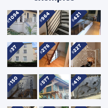
1094
964
421
276
227
37
416
150
577