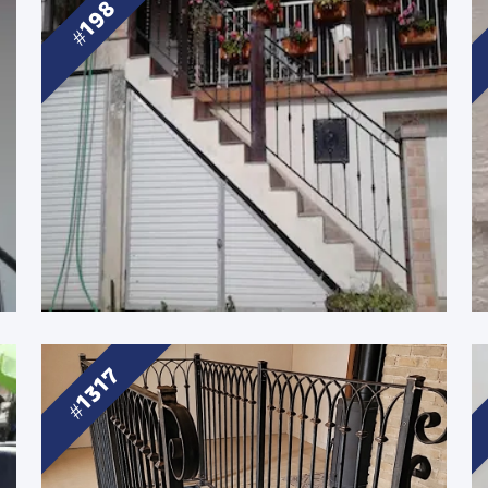
198
1317