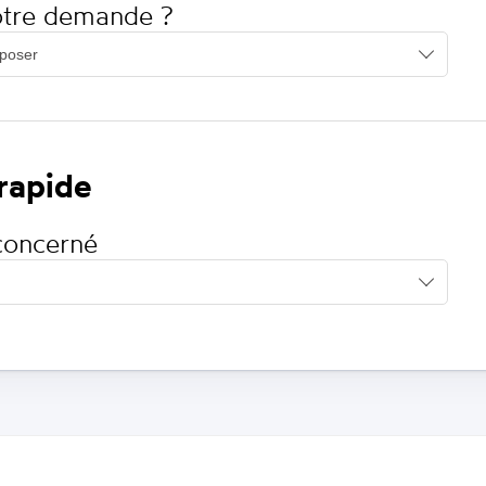
votre demande ?
 rapide
concerné