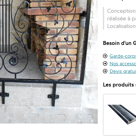
Conception 
réalisée à 
Localisatio
Besoin d'un 
Garde-corps 
Nos accesso
Devis gratu
Les produits u