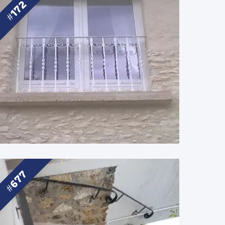
172
677