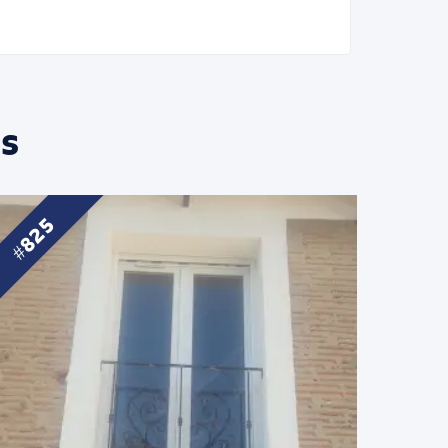
s
825