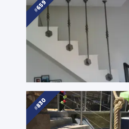
659
830