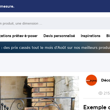
 mesure.
cations prêtes-à-poser
Devis personnalisé
Inspirations
B
: des prix cassés tout le mois d'Août sur nos meilleurs produi
Déco
215
Exemple 