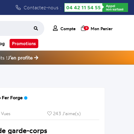
Appel
Contactez-nous :
04 42 11 54 55
non surtaxé
Compte
Mon Panier
0
log
Promotions
ts !
J’en profite
 Fer Forge
 Vues
243 J'aime(s)
de garde-corps