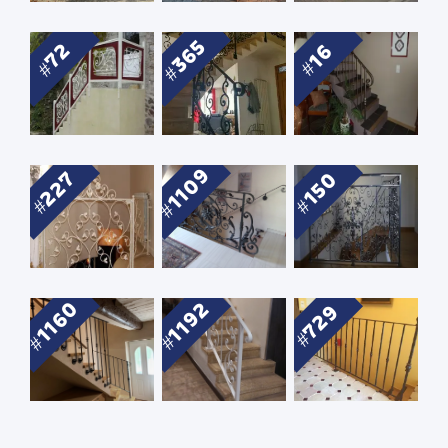
365
72
16
1109
227
150
1160
1192
729