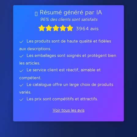
Résumé généré par IA
96% des clients sont satisfaits
3964 avis
Les produits sont de haute qualité et fidèles
aux descriptions.
Les emballages sont soignés et protègent bien
les articles.
Le service client est réactif, aimable et
compétent.
Le catalogue offre un large choix de produits
variés.
Les prix sont compétitifs et attractifs.
Voir tous les avis