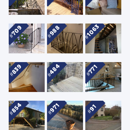
1063
709
988
484
839
771
854
971
91