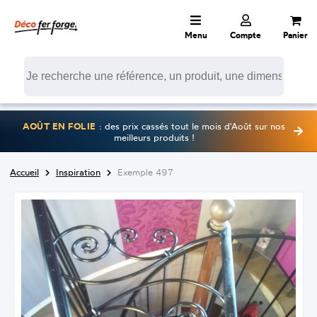
Menu
Compte
Panier
AOÛT EN FOLIE
: des prix cassés tout le mois d'Août sur nos
meilleurs produits !
Accueil
Inspiration
Exemple 497