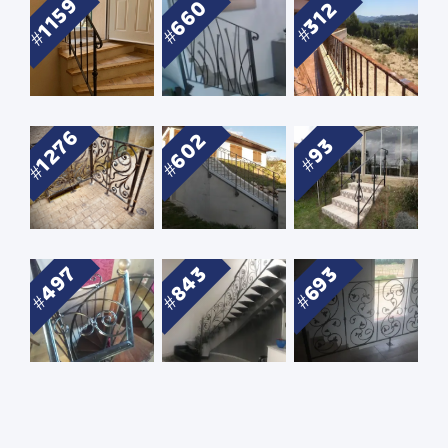
1159
660
312
1276
602
93
497
843
693