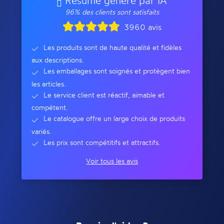
Résumé généré par IA
96% des clients sont satisfaits
3960 avis
Les produits sont de haute qualité et fidèles
aux descriptions.
Les emballages sont soignés et protègent bien
les articles.
Le service client est réactif, aimable et
compétent.
Le catalogue offre un large choix de produits
variés.
Les prix sont compétitifs et attractifs.
Voir tous les avis