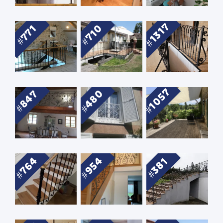
1317
710
771
1057
480
847
764
954
381