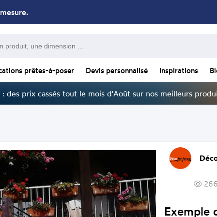
 mesure.
cations prêtes-à-poser
Devis personnalisé
Inspirations
B
: des prix cassés tout le mois d'Août sur nos meilleurs produi
Déco
266
Exemple 