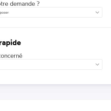
votre demande ?
 rapide
concerné