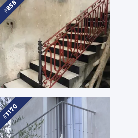
858
1170