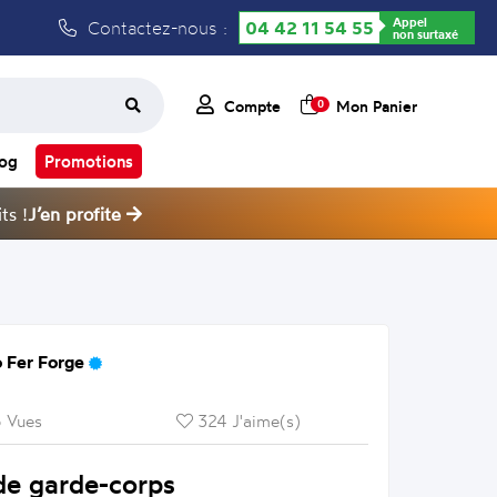
Appel
Contactez-nous :
04 42 11 54 55
non surtaxé
Compte
Mon Panier
0
log
Promotions
ts !
J’en profite
 Fer Forge
 Vues
324 J'aime(s)
de garde-corps