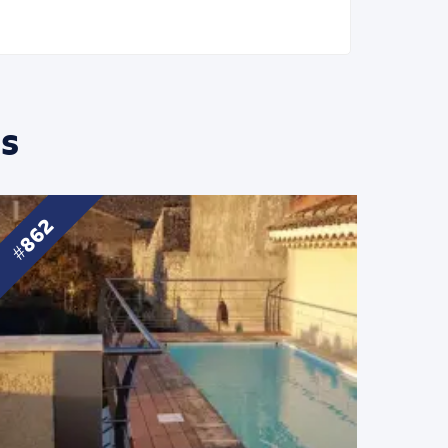
s
862