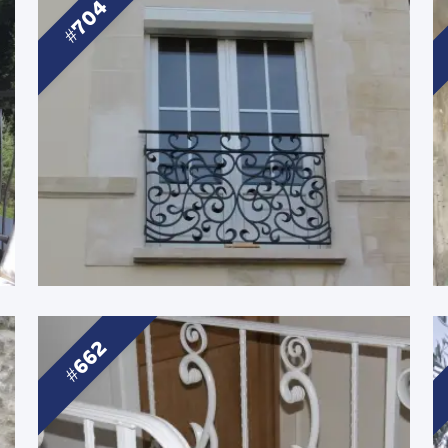
704
662