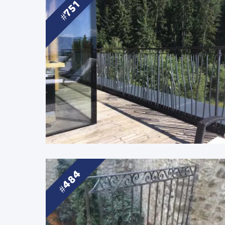
751
484