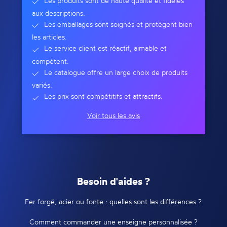
Les produits sont de haute qualité et fidèles
aux descriptions.
Les emballages sont soignés et protègent bien
les articles.
Le service client est réactif, aimable et
compétent.
Le catalogue offre un large choix de produits
variés.
Les prix sont compétitifs et attractifs.
Voir tous les avis
Besoin d'aides ?
Fer forgé, acier ou fonte : quelles sont les différences ?
Comment commander une enseigne personnalisée ?