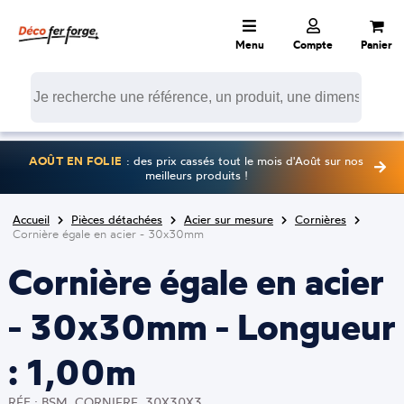
Menu
Compte
Panier
AOÛT EN FOLIE
: des prix cassés tout le mois d'Août sur nos
meilleurs produits !
Accueil
Pièces détachées
Acier sur mesure
Cornières
Cornière égale en acier - 30x30mm
Cornière égale en acier
- 30x30mm - Longueur
: 1,00m
RÉF : BSM_CORNIERE_30X30X3