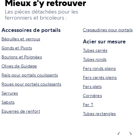
Mieux s'y retrouver
Les pièces détachées pour les
ferronniers et bricoleurs :
Accessoires de portails
Crapaudines pour portails
Béquilles et verrous
Acier sur mesure
Gonds et Pivots
Tubes carrés
Boutons et Poignées
Tubes ronds
Olives de Guidage
Fers ronds pleins
Rails pour portails coulissants
Fers carrés pleins
Roues pour portails coulissants
Fers plats
Serrures
Cornières
Sabots
Fer T
Equerres de renfort
Tubes rectangles