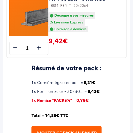
#BSM_FER_T_30x30x4
Découpe à vos mesures
Livraison Express
Livraison à domicile
9,42€
Résumé de votre pack :
1x
Cornière égale en ac... =
6,21€
1x
Fer T en acier - 30x30... =
9,42€
1x Remise "PACK5%" =
0,78€
Total =
14,85€ TTC
AJOUTER CE PACK AU PANIER