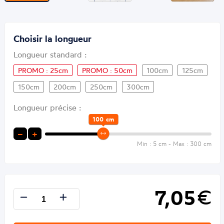
Choisir la longueur
Longueur standard :
PROMO : 25cm
PROMO : 50cm
100cm
125cm
150cm
200cm
250cm
300cm
Longueur précise :
100
cm
−
+
Min : 5 cm - Max : 300 cm
7,05
€