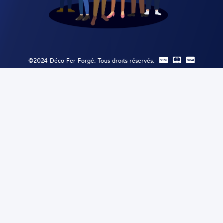
©2024 Déco Fer Forgé. Tous droits réservés.