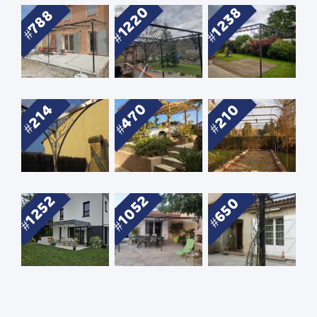
1220
1238
788
470
214
210
1052
1252
650