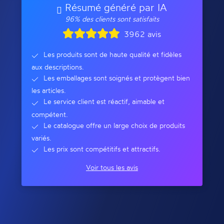
Résumé généré par IA
96% des clients sont satisfaits
3962 avis
Les produits sont de haute qualité et fidèles
aux descriptions.
Les emballages sont soignés et protègent bien
les articles.
Le service client est réactif, aimable et
compétent.
Le catalogue offre un large choix de produits
variés.
Les prix sont compétitifs et attractifs.
Voir tous les avis