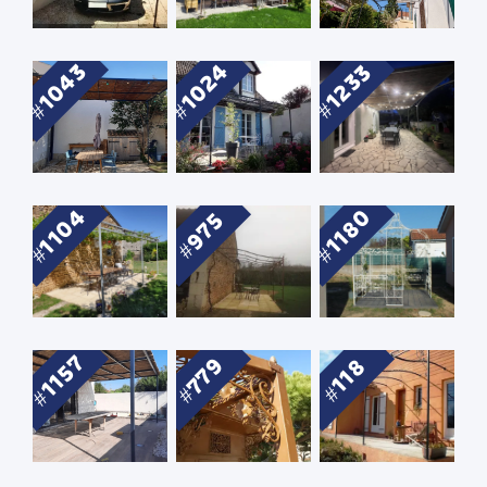
1043
1024
1233
1104
1180
975
1157
779
118