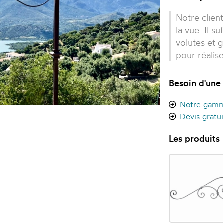
Notre client
la vue. Il s
volutes et g
pour réalise
Besoin d'une
Notre gamme
Devis gratu
Les produits u