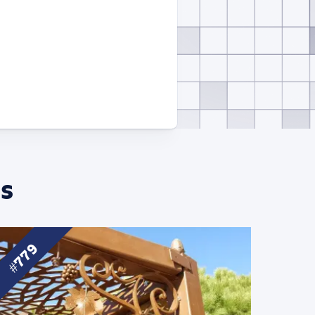
s
779