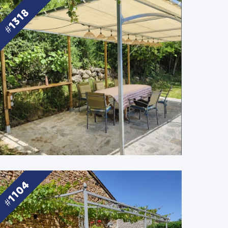
1318
1104