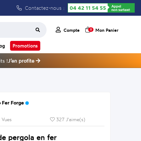
Appel
Contactez-nous :
04 42 11 54 55
non surtaxé
Compte
Mon Panier
0
log
Promotions
ts !
J’en profite
 Fer Forge
 Vues
327 J'aime(s)
e pergola en fer