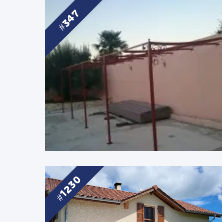
347
1230