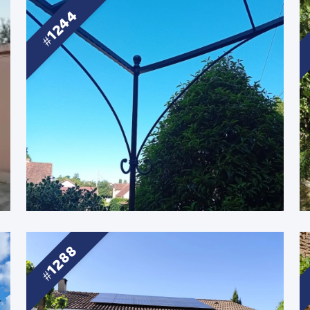
1244
1288