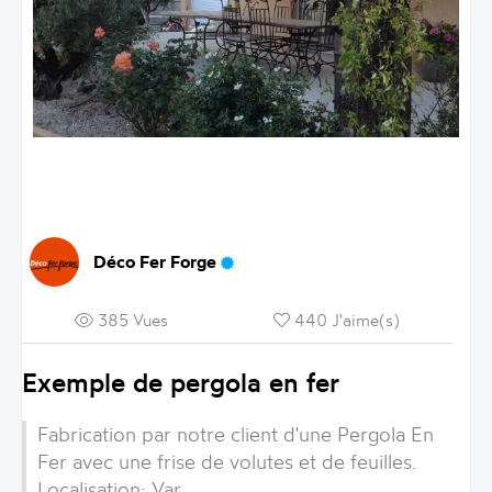
Déco Fer Forge
385 Vues
440 J'aime(s)
Exemple de pergola en fer
Fabrication par notre client d'une
Pergola En
Fer
avec une frise de volutes et de feuilles.
Localisation:
Var
.