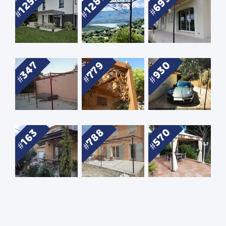
1289
1252
699
930
347
779
788
570
163