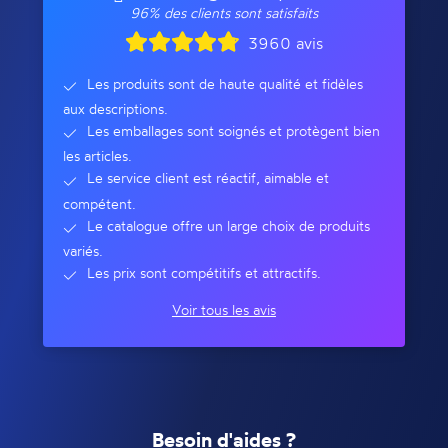
96% des clients sont satisfaits
3960 avis
Les produits sont de haute qualité et fidèles
aux descriptions.
Les emballages sont soignés et protègent bien
les articles.
Le service client est réactif, aimable et
compétent.
Le catalogue offre un large choix de produits
variés.
Les prix sont compétitifs et attractifs.
Voir tous les avis
Besoin d'aides ?