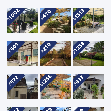
1002
1318
470
1238
210
601
1256
672
933