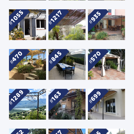
1055
1217
935
470
845
570
1289
699
163