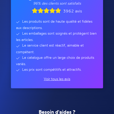
96% des clients sont satisfaits
3962 avis
Les produits sont de haute qualité et fidèles
aux descriptions.
Les emballages sont soignés et protègent bien
les articles.
Le service client est réactif, aimable et
compétent.
Le catalogue offre un large choix de produits
variés.
Les prix sont compétitifs et attractifs.
Voir tous les avis
Besoin d'aides ?