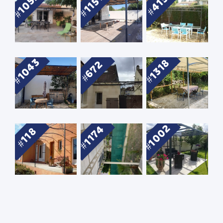
1052
1157
415
1043
1318
672
1002
1174
118