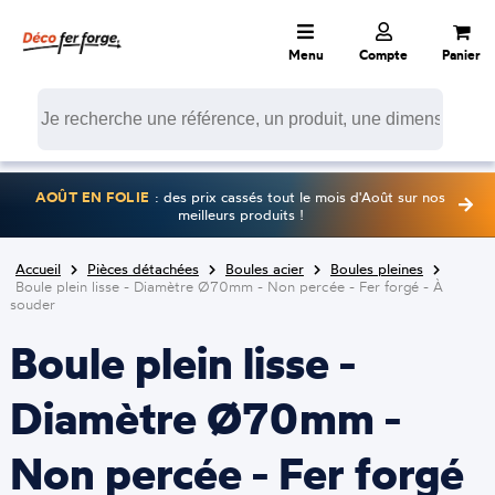
Menu
Compte
Panier
AOÛT EN FOLIE
: des prix cassés tout le mois d'Août sur nos
meilleurs produits !
Accueil
Pièces détachées
Boules acier
Boules pleines
Boule plein lisse - Diamètre Ø70mm - Non percée - Fer forgé - À
souder
Boule plein lisse -
Diamètre Ø70mm -
Non percée - Fer forgé