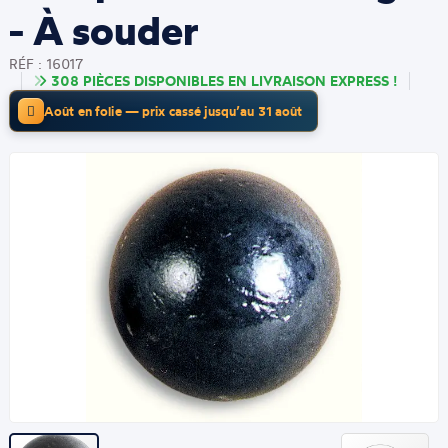
- À souder
RÉF : 16017
308 PIÈCES DISPONIBLES EN LIVRAISON EXPRESS !
Août en folie — prix cassé jusqu’au 31 août