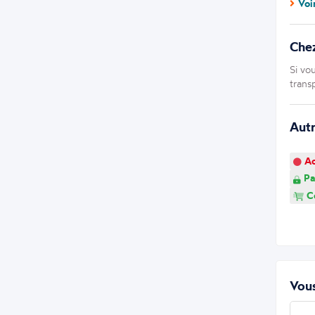
Voi
Che
Si vo
trans
Aut
Ao
Pa
Co
Vous