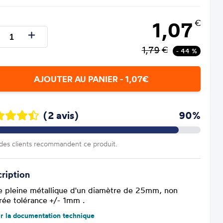
1,07
€
1,79
€
- 44 %
AJOUTER AU PANIER - 1,07€
(2 avis)
90%
es clients recommandent ce produit.
ription
e pleine métallique d'un diamètre de 25mm, non
brée tolérance +/- 1mm .
ir la documentation technique