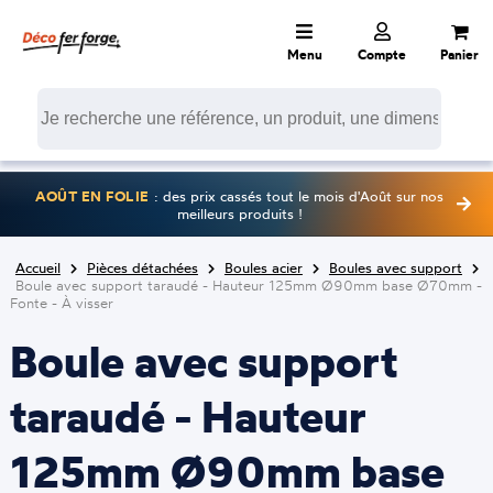
Menu
Compte
Panier
AOÛT EN FOLIE
: des prix cassés tout le mois d'Août sur nos
meilleurs produits !
Accueil
Pièces détachées
Boules acier
Boules avec support
Boule avec support taraudé - Hauteur 125mm Ø90mm base Ø70mm -
Fonte - À visser
Boule avec support
taraudé - Hauteur
125mm Ø90mm base