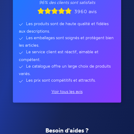
96% des clients sont satisfaits
3960 avis
Les produits sont de haute qualité et fidèles
aux descriptions.
Les emballages sont soignés et protègent bien
les articles.
Le service client est réactif, aimable et
compétent.
Le catalogue offre un large choix de produits
variés.
Les prix sont compétitifs et attractifs.
Voir tous les avis
Besoin d'aides ?