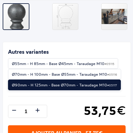
Autres variantes
Ø55mm - H 85mm - Base Ø45mm - Taraudage M10
#05115
Ø70mm - H 100mm - Base Ø55mm - Taraudage M10
#05116
Ø90mm - H 125mm - Base Ø70mm - Taraudage M10
#05117
53,75
€
AJOUTER AU PANIER - 53,75€