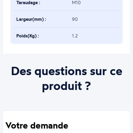
base(mm) :
Taraudage :
M10
Largeur(mm) :
90
Poids(Kg) :
1.2
Des questions sur ce
produit ?
Votre demande