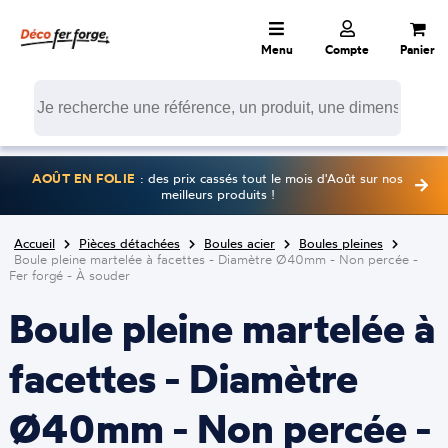
Menu
Compte
Panier
AOÛT EN FOLIE
: des prix cassés tout le mois d'Août sur nos
meilleurs produits !
Accueil
Pièces détachées
Boules acier
Boules pleines
Boule pleine martelée à facettes - Diamètre Ø40mm - Non percée -
Fer forgé - À souder
Boule pleine martelée à
facettes - Diamètre
Ø40mm - Non percée -