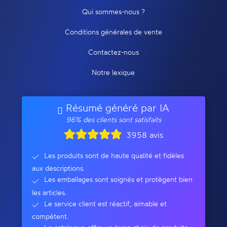
Qui sommes-nous ?
Conditions générales de vente
Contactez-nous
Notre lexique
Résumé généré par IA
96% des clients sont satisfaits
3958 avis
Les produits sont de haute qualité et fidèles
aux descriptions.
Les emballages sont soignés et protègent bien
les articles.
Le service client est réactif, aimable et
compétent.