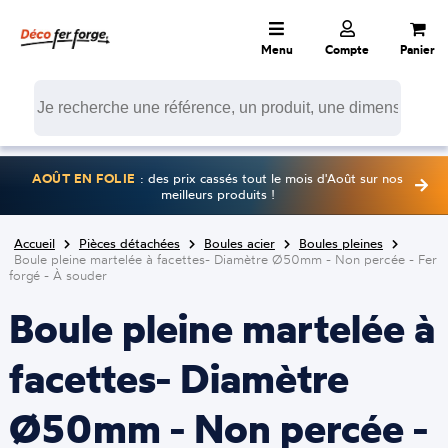
Menu
Compte
Panier
AOÛT EN FOLIE
: des prix cassés tout le mois d'Août sur nos
meilleurs produits !
Accueil
Pièces détachées
Boules acier
Boules pleines
Boule pleine martelée à facettes- Diamètre Ø50mm - Non percée - Fer
forgé - À souder
Boule pleine martelée à
facettes- Diamètre
Ø50mm - Non percée -