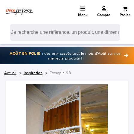
Menu
Compte
Panier
AOÛT EN FOLIE
: des prix cassés tout le mois d'Août sur nos
meilleurs produits !
Accueil
Inspiration
Exemple 98