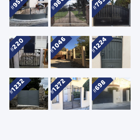
986
955
755
1046
1224
220
1232
1272
698