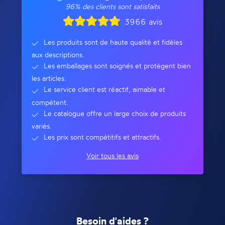
96% des clients sont satisfaits
3966 avis
Les produits sont de haute qualité et fidèles
aux descriptions.
Les emballages sont soignés et protègent bien
les articles.
Le service client est réactif, aimable et
compétent.
Le catalogue offre un large choix de produits
variés.
Les prix sont compétitifs et attractifs.
Voir tous les avis
Besoin d'aides ?