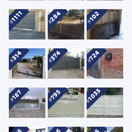
1111
284
102
724
374
314
1035
795
187