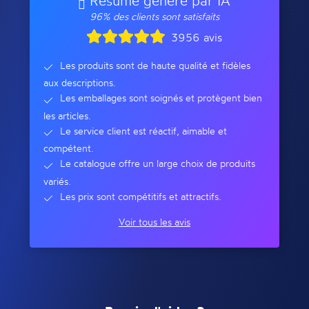
Résumé généré par IA
96% des clients sont satisfaits
3956 avis
Les produits sont de haute qualité et fidèles
aux descriptions.
Les emballages sont soignés et protègent bien
les articles.
Le service client est réactif, aimable et
compétent.
Le catalogue offre un large choix de produits
variés.
Les prix sont compétitifs et attractifs.
Voir tous les avis