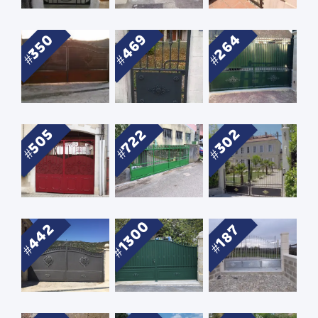
264
469
350
302
505
722
1300
442
187