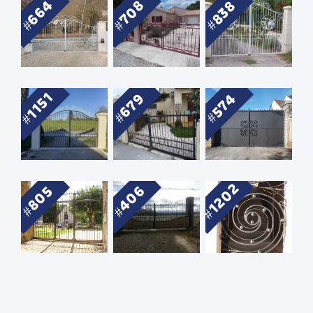
664
708
838
1151
679
574
1202
406
805