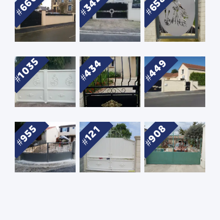
666
342
658
1035
449
434
908
955
121