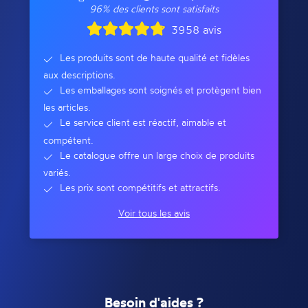
96% des clients sont satisfaits
3958 avis
Les produits sont de haute qualité et fidèles
aux descriptions.
Les emballages sont soignés et protègent bien
les articles.
Le service client est réactif, aimable et
compétent.
Le catalogue offre un large choix de produits
variés.
Les prix sont compétitifs et attractifs.
Voir tous les avis
Besoin d'aides ?