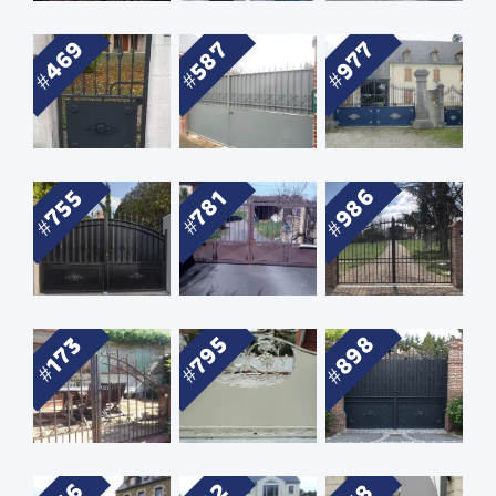
469
587
977
986
755
781
898
795
173