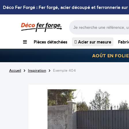
Déco Fer Forgé : Fer forgé, acier découpé et ferronnerie sur
Pièces détachées
Acier sur mesure
Fabri
AOÛT EN FOLIE
Accueil
Inspiration
Exemple 404