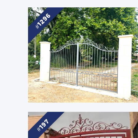
1296
197