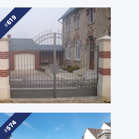
619
574