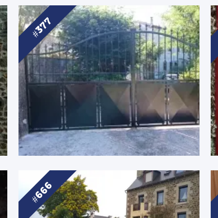
377
666