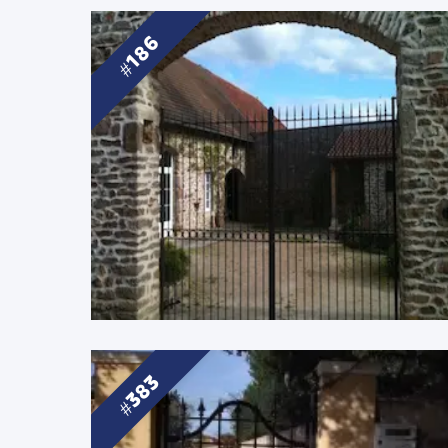
186
383