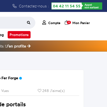
Appel
Contactez-nous :
04 42 11 54 55
non surtaxé
Compte
Mon Panier
0
log
Promotions
ts !
J’en profite
 Fer Forge
 Vues
248 J'aime(s)
e portails