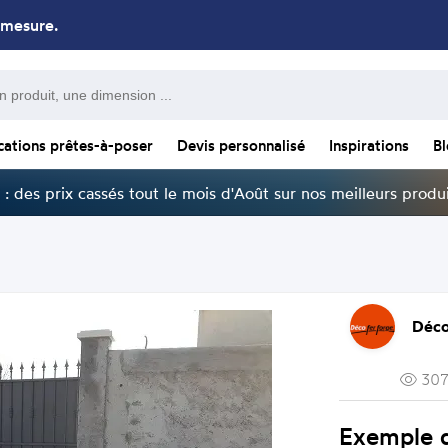
 mesure.
cations prêtes-à-poser
Devis personnalisé
Inspirations
B
: des prix cassés tout le mois d'Août sur nos meilleurs produi
Déco
307
Exemple d