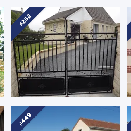
262
449