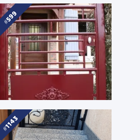
599
1143