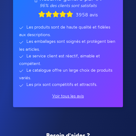
96% des clients sont satisfaits
3958 avis
Les produits sont de haute qualité et fidèles
aux descriptions.
Les emballages sont soignés et protègent bien
les articles.
Le service client est réactif, aimable et
compétent.
Le catalogue offre un large choix de produits
variés.
Les prix sont compétitifs et attractifs.
Voir tous les avis
Besoin d'aides ?