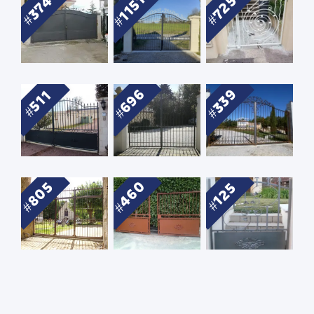
1151
374
725
696
339
511
460
805
125