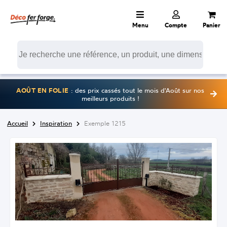
Menu
Compte
Panier
AOÛT EN FOLIE
: des prix cassés tout le mois d'Août sur nos
meilleurs produits !
Accueil
Inspiration
Exemple 1215