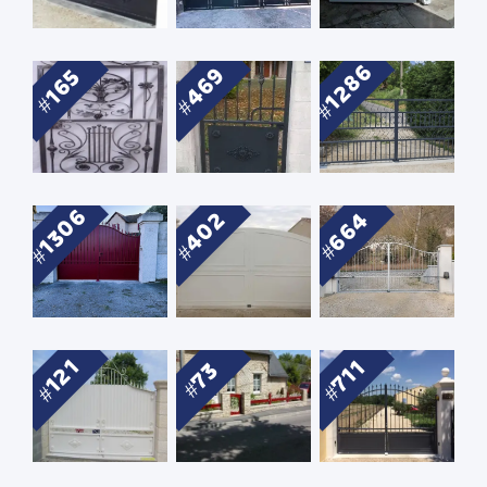
1286
469
165
1306
402
664
121
711
73