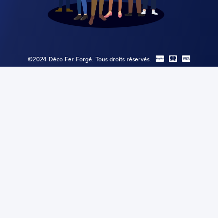
©2024 Déco Fer Forgé. Tous droits réservés.