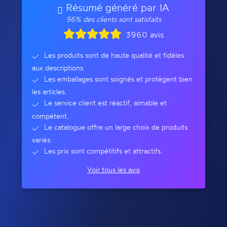
Résumé généré par IA
96% des clients sont satisfaits
3960 avis
Les produits sont de haute qualité et fidèles
aux descriptions.
Les emballages sont soignés et protègent bien
les articles.
Le service client est réactif, aimable et
compétent.
Le catalogue offre un large choix de produits
variés.
Les prix sont compétitifs et attractifs.
Voir tous les avis