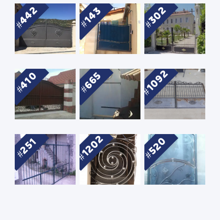
442
302
143
1092
410
665
1202
520
251