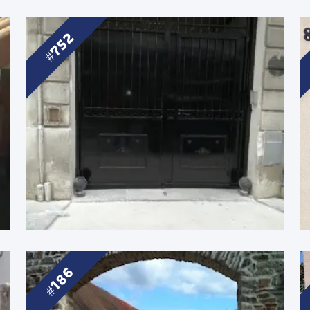
752
186