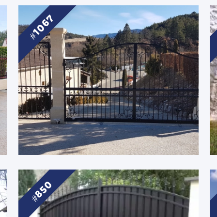
1067
850