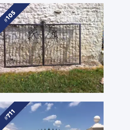
105
711