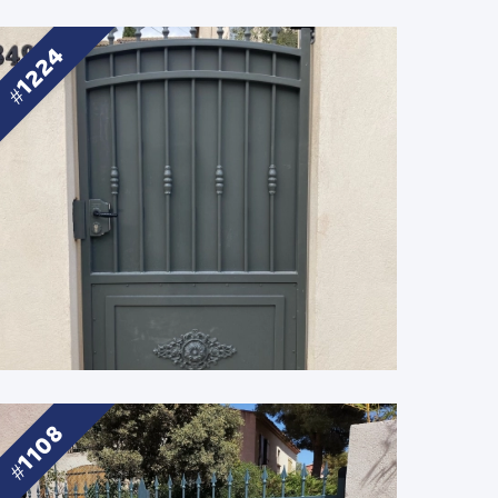
1224
1108