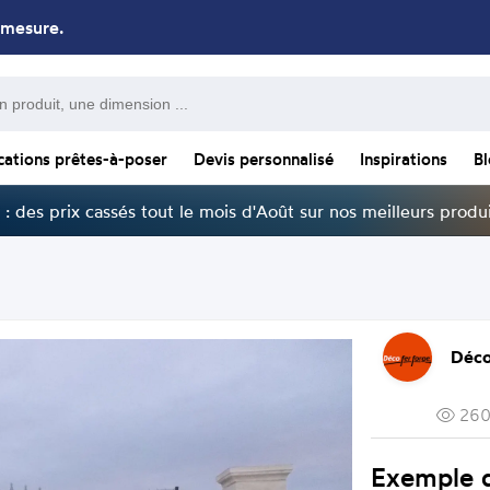
 mesure.
cations prêtes-à-poser
Devis personnalisé
Inspirations
B
: des prix cassés tout le mois d'Août sur nos meilleurs produi
Déco
260
Exemple d