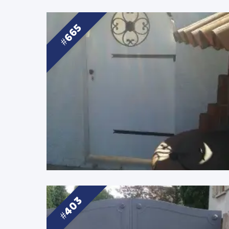
665
403