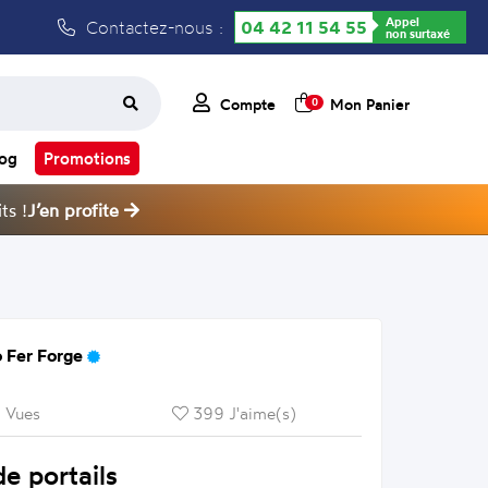
Appel
Contactez-nous :
04 42 11 54 55
non surtaxé
Compte
Mon Panier
0
log
Promotions
ts !
J’en profite
 Fer Forge
 Vues
399 J'aime(s)
e portails