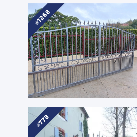
1268
778