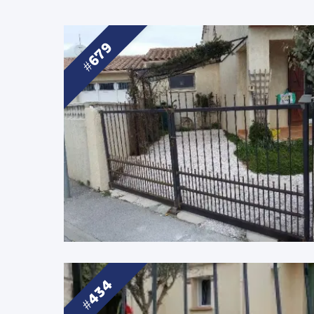
679
434