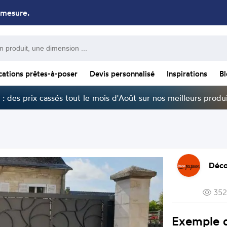
 mesure.
cations prêtes-à-poser
Devis personnalisé
Inspirations
B
: des prix cassés tout le mois d'Août sur nos meilleurs produi
Déco
352
Exemple d