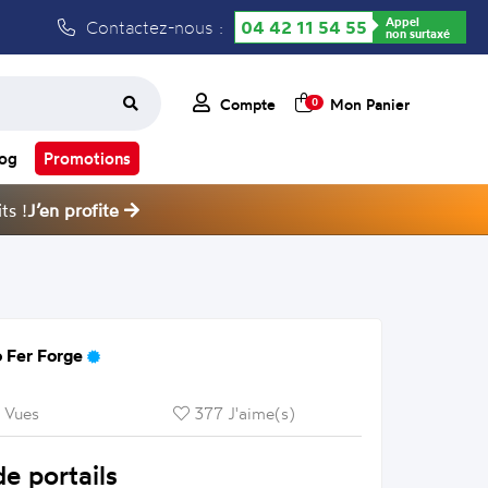
Appel
Contactez-nous :
04 42 11 54 55
non surtaxé
Compte
Mon Panier
0
log
Promotions
ts !
J’en profite
 Fer Forge
 Vues
377 J'aime(s)
e portails