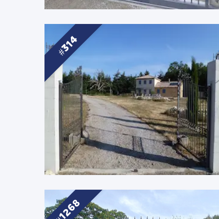
314
1268