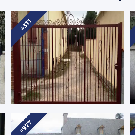
311
977