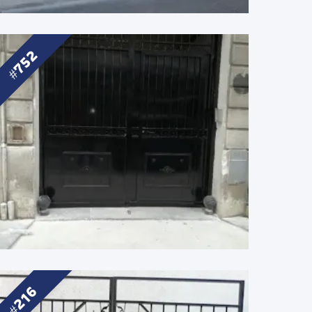
752
216