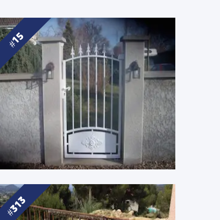
15
313