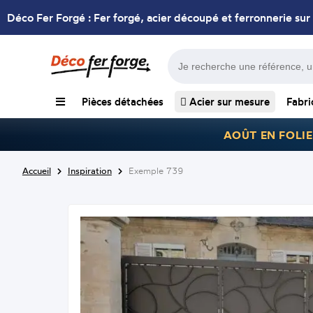
Déco Fer Forgé : Fer forgé, acier découpé et ferronnerie sur
Pièces détachées
Acier sur mesure
Fabri
AOÛT EN FOLIE
Accueil
Inspiration
Exemple 739