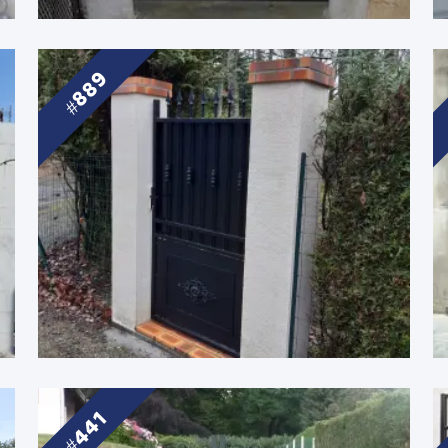
889
441