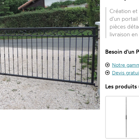
Création et
d'un portai
pièces détac
livraison en
Besoin d'un P
Notre gamme
Devis gratu
Les produits u