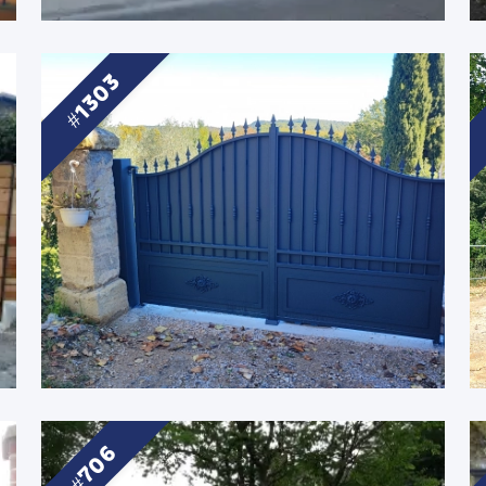
1303
706