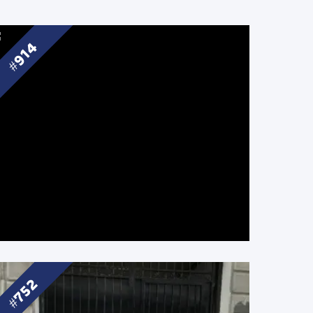
914
752