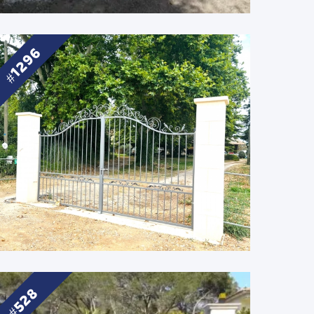
1296
528