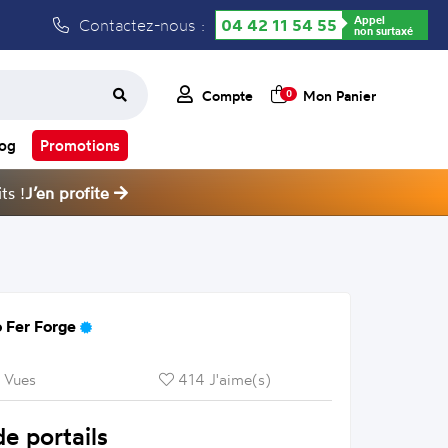
Appel
Contactez-nous :
04 42 11 54 55
non surtaxé
Compte
Mon Panier
0
log
Promotions
ts !
J’en profite
 Fer Forge
 Vues
414 J'aime(s)
e portails