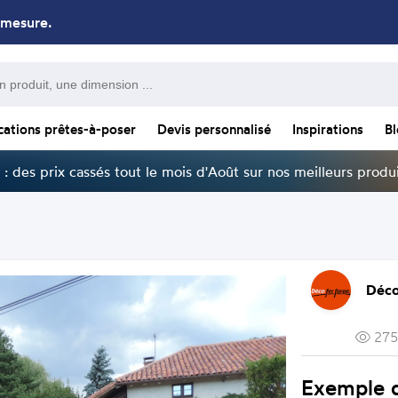
 mesure.
cations prêtes-à-poser
Devis personnalisé
Inspirations
B
: des prix cassés tout le mois d'Août sur nos meilleurs produi
Déco
275
Exemple d