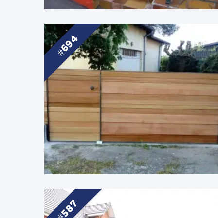
694
587