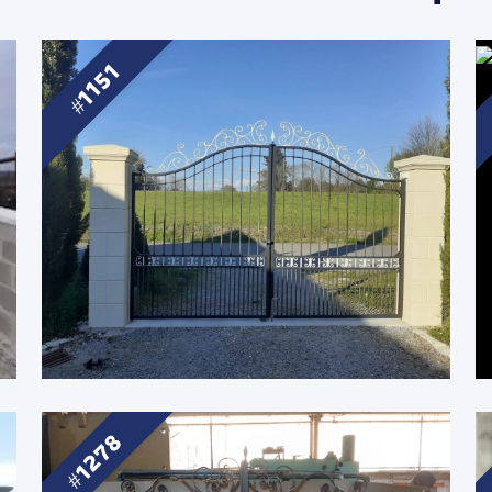
1151
1278