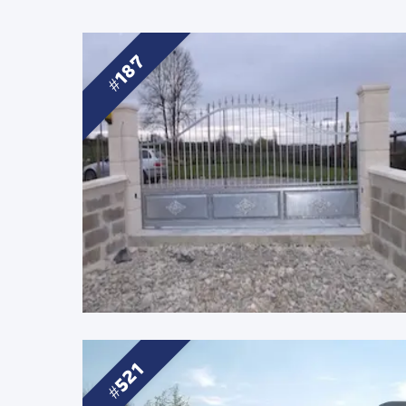
187
521