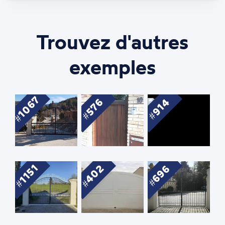
Trouvez d'autres
exemples
1067
576
914
1151
402
696